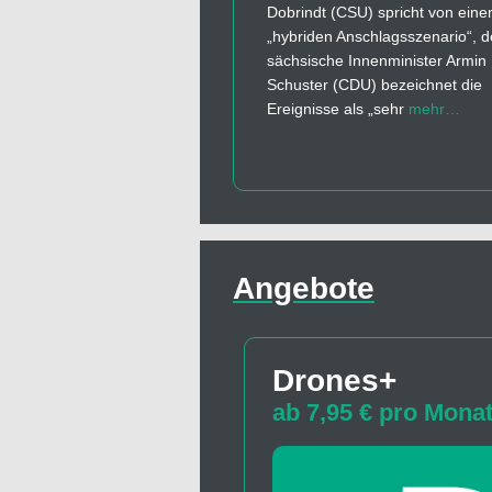
Dobrindt (CSU) spricht von ein
„hybriden Anschlagsszenario“, d
sächsische Innenminister Armin
Schuster (CDU) bezeichnet die
Ereignisse als „sehr
mehr…
Angebote
Drones+
ab 7,95 € pro Mona