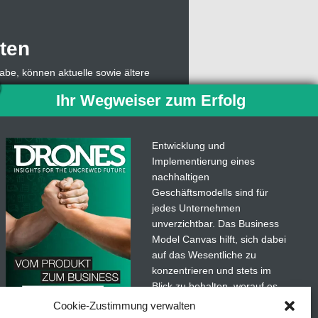
ten
abe, können aktuelle sowie ältere
, muss sich dazu lediglich mit einer
Ihr Wegweiser zum Erfolg
owie die Abonummer eingeben,
 Abo weiterhin Einzelausgaben des
ben.
Entwicklung und
Implementierung eines
len. Mit der
Drones
-App für
nachhaltigen
ngertipps von der unbemannten
Geschäftsmodells sind für
jedes Unternehmen
unverzichtbar. Das Business
Model Canvas hilft, sich dabei
auf das Wesentliche zu
konzentrieren und stets im
Blick zu behalten, worauf es
wirklich ankommt.
Cookie-Zustimmung verwalten