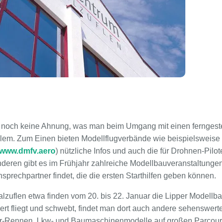
 noch keine Ahnung, was man beim Umgang mit einen ferngest
blem. Zum Einen bieten Modellflugverbände wie beispielsweise
www.dmfv.aero
) nützliche Infos und auch die für Drohnen-Pilot
deren gibt es im Frühjahr zahlreiche Modellbauveranstaltung
prechpartner findet, die die ersten Starthilfen geben können.
uflen etwa finden vom 20. bis 22. Januar die Lipper Modellbau
ert fliegt und schwebt, findet man dort auch andere sehenswert
r-Rennen, Lkw- und Baumaschinenmodelle auf großen Parcour