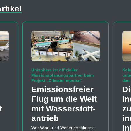
rtikel
Unisphere ist offizieller
Kolu
Missionsplanungspartner beim
unb
Projekt „Climate Impulse“
das 
Emissions­freier
Di
Flug um die Welt
In
t
mit Wasserstoff­
zu
antrieb
in
In
Wer Wind- und Wetterverhältnisse