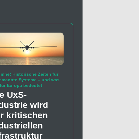
mne: Historische Zeiten für
emannte Systeme – und was
für Europa bedeutet
e UxS-
dustrie wird
r kritischen
dustriellen
frastruktur