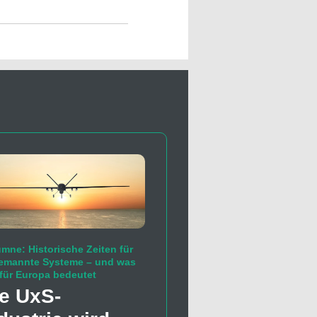
mne: Historische Zeiten für
emannte Systeme – und was
für Europa bedeutet
e UxS-