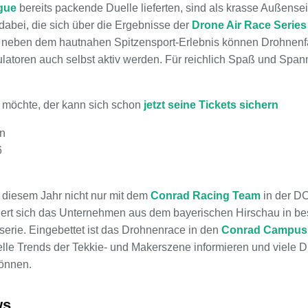
gue
bereits packende Duelle lieferten, sind als krasse Außensei
dabei, die sich über die Ergebnisse der
Drone Air Race Series
 neben dem hautnahen Spitzensport-Erlebnis können Drohnenfa
atoren auch selbst aktiv werden. Für reichlich Spaß und Spann
 möchte, der kann sich schon
jetzt seine Tickets sichern
in
6
n diesem Jahr nicht nur mit dem
Conrad Racing Team
in der DC
ert sich das Unternehmen aus dem bayerischen Hirschau in be
erie. Eingebettet ist das Drohnenrace in den
Conrad Campus
lle Trends der Tekkie- und Makerszene informieren und viele D
können.
ws