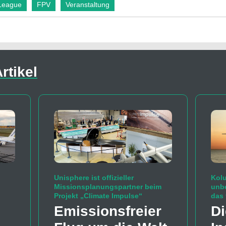
League
FPV
Veranstaltung
rtikel
Unisphere ist offizieller
Kolu
Missionsplanungspartner beim
unb
Projekt „Climate Impulse“
das 
Emissions­freier
Di