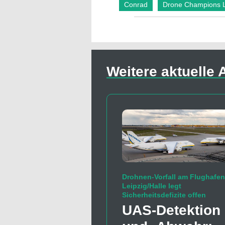
Conrad
Drone Champions 
Weitere aktuelle A
Drohnen-Vorfall am Flughafen
Leipzig/Halle legt
Sicherheitsdefizite offen
UAS-Detektion