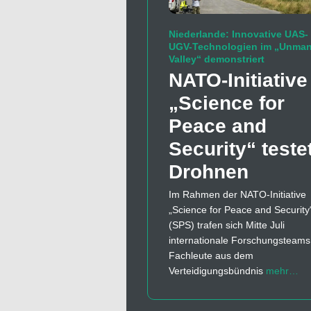
Niederlande: Innovative UAS-
UGV-Technologien im „Unma
Valley“ demonstriert
NATO-Initiative
„Science for
Peace and
Security“ teste
Drohnen
Im Rahmen der NATO-Initiative
„Science for Peace and Security
(SPS) trafen sich Mitte Juli
internationale Forschungsteams
Fachleute aus dem
Verteidigungsbündnis
mehr…