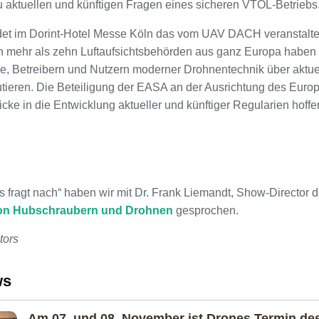
 aktuellen und künftigen Fragen eines sicheren VTOL-Betriebs
ndet im Dorint-Hotel Messe Köln das vom UAV DACH veranstalt
von mehr als zehn Luftaufsichtsbehörden aus ganz Europa haben 
ie, Betreibern und Nutzern moderner Drohnentechnik über aktue
ieren. Die Beteiligung der EASA an der Ausrichtung des Euro
icke in die Entwicklung aktueller und künftiger Regularien hoffe
s fragt nach“ haben wir mit Dr. Frank Liemandt, Show-Director 
von Hubschraubern und Drohnen
gesprochen.
tors
ws
Am 07. und 08. November ist Drones Termin de