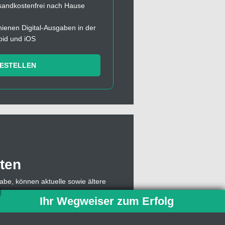
sandkostenfrei nach Hause
chienen Digital-Ausgaben in der
oid und iOS
BESTELLEN
ten
abe, können aktuelle sowie ältere
, muss sich dazu lediglich mit einer
Ihr Wegweiser zum Erfolg
owie die Abonummer eingeben,
 Abo weiterhin Einzelausgaben des