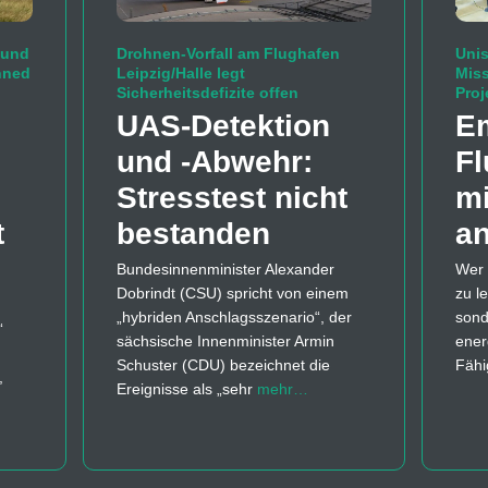
 und
Drohnen-Vorfall am Flughafen
Unis
nned
Leipzig/Halle legt
Mis
Sicherheitsdefizite offen
Proj
UAS-Detektion
Em
und -Abwehr:
Fl
Stresstest nicht
mi
t
bestanden
an
Bundesinnenminister Alexander
Wer 
Dobrindt (CSU) spricht von einem
zu l
„hybriden Anschlagsszenario“, der
sond
“
sächsische Innenminister Armin
ener
Schuster (CDU) bezeichnet die
Fähi
,
Ereignisse als „sehr
mehr…