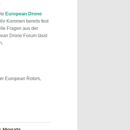
.
ete
European Drone
ihr Kommen bereits fest
lle Fragen aus der
pean Drone Forum lässt
n.
der European Rotors,
s Monats