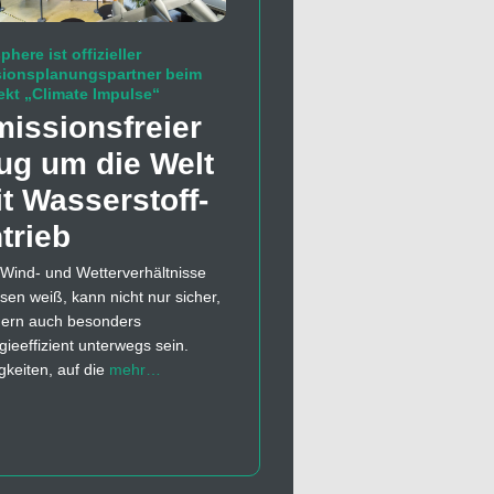
phere ist offizieller
sionsplanungspartner beim
ekt „Climate Impulse“
issions­freier
ug um die Welt
t Wasserstoff­
trieb
Wind- und Wetterverhältnisse
esen weiß, kann nicht nur sicher,
ern auch besonders
gieeffizient unterwegs sein.
gkeiten, auf die
mehr…