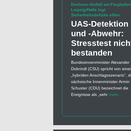
Drohnen-Vorfall am Flughafen
Leipzig/Halle legt
Sicherheitsdefizite offen
UAS-Detektion
und -Abwehr:
Stresstest nich
bestanden
Bundesinnenminister Alexander
Dobrindt (CSU) spricht von ein
„hybriden Anschlagsszenario“, d
sächsische Innenminister Armin
Schuster (CDU) bezeichnet die
Ereignisse als „sehr
mehr…