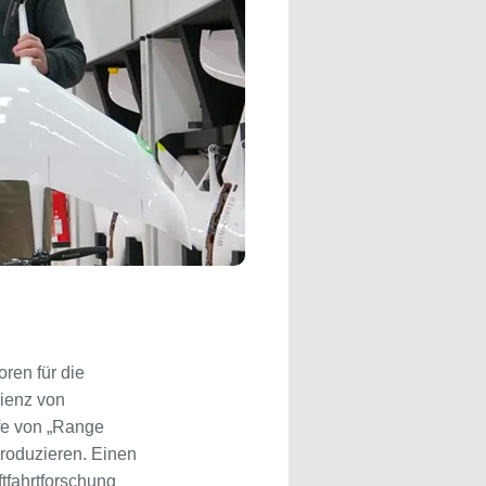
ren für die
zienz von
fe von „Range
produzieren. Einen
tfahrtforschung