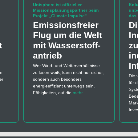
Unisphere ist offizieller
Kolu
Missionsplanungspartner beim
unb
Projekt „Climate Impulse“
das 
Emissions­freier
Di
Flug um die Welt
In
t
mit Wasserstoff­
zu
antrieb
in
In
Wer Wind- und Wetterverhältnisse
em
zu lesen weiß, kann nicht nur sicher,
Die 
er
sondern auch besonders
für 
energieeffizient unterwegs sein.
Syst
Fähigkeiten, auf die
mehr…
Bede
Mark
Inve