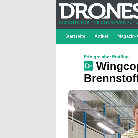
Startseite
Artikel
Magazin-
Erfolgreicher Erstflug
Wingcop
Brennstof