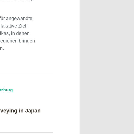
 für angewandte
akative Ziel:
ikas, in denen
Regionen bringen
n.
ürzburg
rveying in Japan