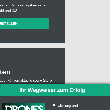
chienen Digital-Ausgaben in der
oid und iOS
BESTELLEN
ten
abe, können aktuelle sowie ältere
, muss sich dazu lediglich mit einer
Ihr Wegweiser zum Erfolg
owie die Abonummer eingeben,
 Abo weiterhin Einzelausgaben des
ben.
Entwicklung und