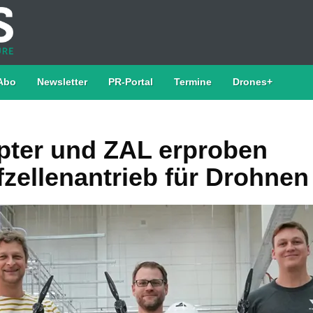
Abo
Newsletter
PR-Portal
Termine
Drones+
ter und ZAL erproben
fzellenantrieb für Drohnen