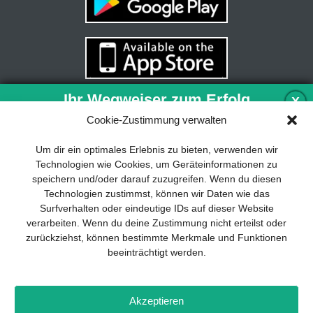
Ihr Wegweiser zum Erfolg
X
Cookie-Zustimmung verwalten
Entwicklung und Implementierung eines
Um dir ein optimales Erlebnis zu bieten, verwenden wir
nachhaltigen Geschäftsmodells sind für
Technologien wie Cookies, um Geräteinformationen zu
jedes Unternehmen unverzichtbar. Das
speichern und/oder darauf zuzugreifen. Wenn du diesen
Business Model Canvas hilft, sich dabei
Technologien zustimmst, können wir Daten wie das
auf das Wesentliche zu konzentrieren
Surfverhalten oder eindeutige IDs auf dieser Website
und stets im Blick zu behalten, worauf es
verarbeiten. Wenn du deine Zustimmung nicht erteilst oder
wirklich ankommt.
zurückziehst, können bestimmte Merkmale und Funktionen
beeinträchtigt werden.
Abonnieren Sie unseren kostenlosen
Newsletter und laden Sie den
umfassenden Leitfaden für KMU
Impressum
Datenschutz
Kontakt
Drones+
Magazin-
herunter: „Vom Produkt zum Business:
Akzeptieren
Abo
Mediadaten
Der Weg zum Erfolg mit dem Business