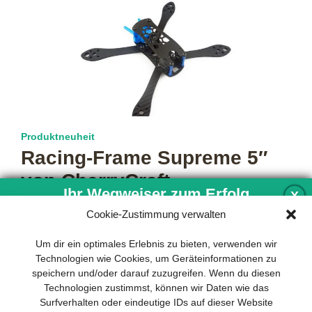
Produktneuheit
Racing-Frame Supreme 5″
von CherryCraft
Ihr Wegweiser zum Erfolg
X
Das exklusiv von FPV1.de angebotene, handgefertigte
Cookie-Zustimmung verwalten
Frame Supreme 5“ von CherryCraft mit auswechselbaren
Carbon-Armen wurde für den reinen Racing-Einsatz
Entwicklung und Implementierung eines
Um dir ein optimales Erlebnis zu bieten, verwenden wir
entwickelt.
mehr…
nachhaltigen Geschäftsmodells sind für
Technologien wie Cookies, um Geräteinformationen zu
jedes Unternehmen unverzichtbar. Das
speichern und/oder darauf zuzugreifen. Wenn du diesen
Business Model Canvas hilft, sich dabei
Technologien zustimmst, können wir Daten wie das
auf das Wesentliche zu konzentrieren
Surfverhalten oder eindeutige IDs auf dieser Website
und stets im Blick zu behalten, worauf es