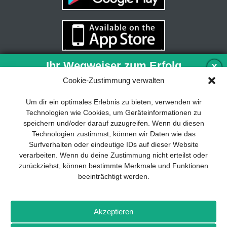
Ihr Wegweiser zum Erfolg
X
Cookie-Zustimmung verwalten
Entwicklung und Implementierung eines
Um dir ein optimales Erlebnis zu bieten, verwenden wir
nachhaltigen Geschäftsmodells sind für
Technologien wie Cookies, um Geräteinformationen zu
jedes Unternehmen unverzichtbar. Das
speichern und/oder darauf zuzugreifen. Wenn du diesen
Business Model Canvas hilft, sich dabei
Technologien zustimmst, können wir Daten wie das
auf das Wesentliche zu konzentrieren
Surfverhalten oder eindeutige IDs auf dieser Website
und stets im Blick zu behalten, worauf es
verarbeiten. Wenn du deine Zustimmung nicht erteilst oder
wirklich ankommt.
zurückziehst, können bestimmte Merkmale und Funktionen
beeinträchtigt werden.
Abonnieren Sie unseren kostenlosen
Newsletter und laden Sie den
umfassenden Leitfaden für KMU
Impressum
Datenschutz
Kontakt
Drones+
Magazin-
herunter: „Vom Produkt zum Business:
Akzeptieren
Abo
Mediadaten
Der Weg zum Erfolg mit dem Business