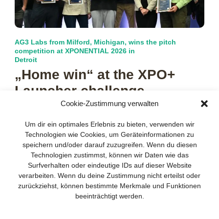
AG3 Labs from Milford, Michigan, wins the pitch
competition at XPONENTIAL 2026 in
Detroit
„Home win“ at the XPO+
Launcher challenge
Cookie-Zustimmung verwalten
In the end, there could only be one winner, but ultimately,
Your guide to success
X
everyone emerged victorious. While the AG3 Labs team
Um dir ein optimales Erlebnis zu bieten, verwenden wir
celebrated
more…
Technologien wie Cookies, um Geräteinformationen zu
Developing and implementing a
speichern und/oder darauf zuzugreifen. Wenn du diesen
sustainable business model is essential
Technologien zustimmst, können wir Daten wie das
for any company. The Business Model
Surfverhalten oder eindeutige IDs auf dieser Website
Canvas helps to stay focused on the
verarbeiten. Wenn du deine Zustimmung nicht erteilst oder
essentials and keep in mind what really
zurückziehst, können bestimmte Merkmale und Funktionen
matters.
beeinträchtigt werden.
Subscribe to our free newsletter services
and download the comprehensive guide