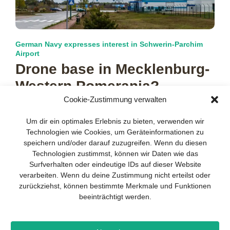
German Navy expresses interest in Schwerin-Parchim
Airport
Drone base in Mecklenburg-
Western Pomerania?
Cookie-Zustimmung verwalten
It was supposed to become a cargo hub between Asia and
Your guide to success
X
Europe and attract tourists with a shopping mall: Schwerin-
Um dir ein optimales Erlebnis zu bieten, verwenden wir
Parchim
more…
Technologien wie Cookies, um Geräteinformationen zu
Developing and implementing a
speichern und/oder darauf zuzugreifen. Wenn du diesen
sustainable business model is essential
Technologien zustimmst, können wir Daten wie das
for any company. The Business Model
Surfverhalten oder eindeutige IDs auf dieser Website
Canvas helps to stay focused on the
verarbeiten. Wenn du deine Zustimmung nicht erteilst oder
essentials and keep in mind what really
zurückziehst, können bestimmte Merkmale und Funktionen
matters.
beeinträchtigt werden.
Subscribe to our free newsletter services
and download the comprehensive guide
Imprint
Privacy policy
Contact
Drones+
Magazine
for SMEs: „From product to business: