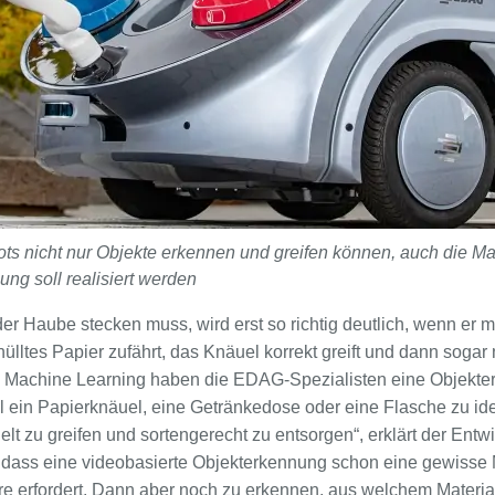
ots nicht nur Objekte erkennen und greifen können, auch die M
ng soll realisiert werden
er Haube stecken muss, wird erst so richtig deutlich, wenn er 
nülltes Papier zufährt, das Knäuel korrekt greift und dann soga
d Machine Learning haben die EDAG-Spezialisten eine Objekte
 ein Papierknäuel, eine Getränkedose oder eine Flasche zu iden
lt zu greifen und sortengerecht zu entsorgen“, erklärt der Entw
ass eine videobasierte Objekterkennung schon eine gewisse 
e erfordert. Dann aber noch zu erkennen, aus welchem Materi