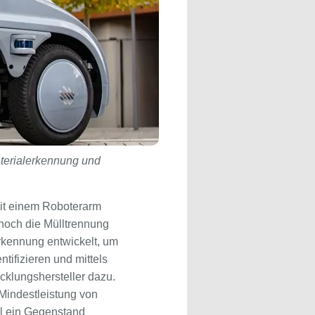
aterialerkennung und
mit einem Roboterarm
r noch die Mülltrennung
rkennung entwickelt, um
tifizieren und mittels
icklungshersteller dazu.
Mindestleistung von
al ein Gegenstand