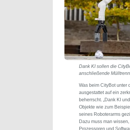
Dank KI sollen die CityB
anschließende Mülltrennu
Was beim CityBot unter d
ausgestattet auf ein zerk
beherrscht. „Dank KI un
Objekte wie zum Beispiel
seines Roboterarms gezie
Dazu muss man wissen, d
Prozessoren und Softwar