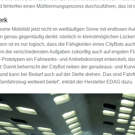
 fehlerfrei einen Mülltrennungsprozess durchzuführen, das ist 
erk
me Mobilität jetzt nicht im weitläufigen Sinne mit endlosen A
dern genau gegenläufig denkt: nämlich in kleinstmöglichen Lüc
ann ist es nur logisch, dass die Fähigkeiten eines CityBots au
„Um die verschiedensten Aufgaben zukünftig auch auf engsten 
I-Prototypen ein Fahrwerks- und Antriebskonzept entwickelt, d
t: Damit beherrscht der CityBot neben der geradeaus- und Kurve
und kann bei Bedarf auch auf der Stelle drehen. Das sind Fahrf
enfahrzeug weltweit bietet“, erklärt der Hersteller EDAG dazu.