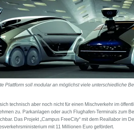
 Plattform soll modular an möglichst viele unterschiedliche B
sich technisch aber noch nicht für einen Mischverkehr im öffent
rnehmen zu. Parkanlagen oder auch Flughafen-Terminals zum Bei
schbar. Das Projekt „Campus FreeCity“ mit dem Reallabor im D
sverkehrsministerium mit 11 Millionen Euro gefördert.