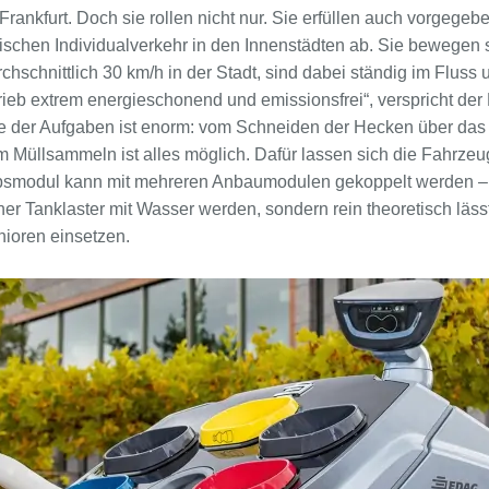
rankfurt. Doch sie rollen nicht nur. Sie erfüllen auch vorgeg
ischen Individualverkehr in den Innenstädten ab. Sie bewegen s
chschnittlich 30 km/h in der Stadt, sind dabei ständig im Fluss 
rieb extrem energieschonend und emissionsfrei“, verspricht der H
te der Aufgaben ist enorm: vom Schneiden der Hecken über da
m Müllsammeln ist alles möglich. Dafür lassen sich die Fahrze
iebsmodul kann mit mehreren Anbaumodulen gekoppelt werden 
einer Tanklaster mit Wasser werden, sondern rein theoretisch läs
nioren einsetzen.