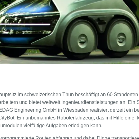
ptsitz im schweizerischen Thun beschäftigt an 60 Standorten
arbeitern und bietet weltweit Ingenieurdienstleistungen an. Ein 
 EDAG Engineering GmbH in Wiesbaden realisiert derzeit ein 
tyBot. Ein unbemanntes Roboterfahrzeug, das mit Hilfe einer kü
modulen vielfältige Aufgaben erledigen kann.
rprogrammierte Routen abfahren und dabei Dinge transportieren