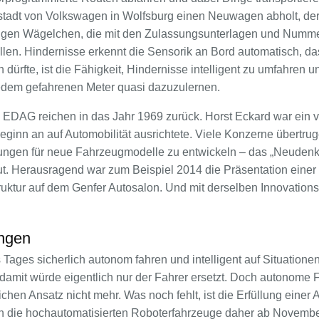
ostadt von Volkswagen in Wolfsburg einen Neuwagen abholt, der
rigen Wägelchen, die mit den Zulassungsunterlagen und Numm
ollen. Hindernisse erkennt die Sensorik an Bord automatisch, d
dürfte, ist die Fähigkeit, Hindernisse intelligent zu umfahren u
edem gefahrenen Meter quasi dazuzulernen.
EDAG reichen in das Jahr 1969 zurück. Horst Eckard war ein vi
ginn an auf Automobilität ausrichtete. Viele Konzerne übertru
ungen für neue Fahrzeugmodelle zu entwickeln – das „Neudenke
t. Herausragend war zum Beispiel 2014 die Präsentation einer 
truktur auf dem Genfer Autosalon. Und mit derselben Innovation
ngen
ages sicherlich autonom fahren und intelligent auf Situatione
damit würde eigentlich nur der Fahrer ersetzt. Doch autonome 
lichen Ansatz nicht mehr. Was noch fehlt, ist die Erfüllung einer
n die hochautomatisierten Roboterfahrzeuge daher ab Novemb