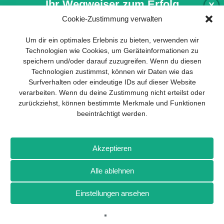
Ihr Wegweiser zum Erfolg
X
Cookie-Zustimmung verwalten
Entwicklung und Implementierung eines
Um dir ein optimales Erlebnis zu bieten, verwenden wir
nachhaltigen Geschäftsmodells sind für
Technologien wie Cookies, um Geräteinformationen zu
jedes Unternehmen unverzichtbar. Das
speichern und/oder darauf zuzugreifen. Wenn du diesen
Business Model Canvas hilft, sich dabei
Technologien zustimmst, können wir Daten wie das
auf das Wesentliche zu konzentrieren
Surfverhalten oder eindeutige IDs auf dieser Website
und stets im Blick zu behalten, worauf es
verarbeiten. Wenn du deine Zustimmung nicht erteilst oder
wirklich ankommt.
zurückziehst, können bestimmte Merkmale und Funktionen
beeinträchtigt werden.
Abonnieren Sie unseren kostenlosen
Newsletter und laden Sie den
umfassenden Leitfaden für KMU
Impressum
Datenschutz
Kontakt
Drones+
Magazin-
herunter: „Vom Produkt zum Business:
Akzeptieren
Abo
Mediadaten
Der Weg zum Erfolg mit dem Business
Model Canvas“.
Alle ablehnen
Weitere Magazine von Wellhausen & Marquardt Medien
Einstellungen ansehen
NEWSLETTER-ANMELDUNG
BROT
BROTpro
Sylvias SPEISEKAMMER
FlugModell
SchiffsModell
TRUCKS & Details
TEDDYS kreativ