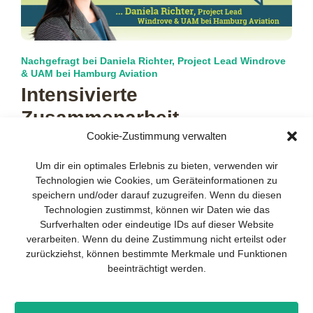
Nachgefragt bei Daniela Richter, Project Lead Windrove
& UAM bei Hamburg Aviation
Intensivierte
Zusammenarbeit
Cookie-Zustimmung verwalten
Im Rahmen der UAM-Initiative for Cities & Communities
(„UIC²“) der EU-Kommission engagieren sich 43 europäische
Um dir ein optimales Erlebnis zu bieten, verwenden wir
Städte und Regionen dafür, die
mehr…
Technologien wie Cookies, um Geräteinformationen zu
speichern und/oder darauf zuzugreifen. Wenn du diesen
Technologien zustimmst, können wir Daten wie das
Surfverhalten oder eindeutige IDs auf dieser Website
verarbeiten. Wenn du deine Zustimmung nicht erteilst oder
zurückziehst, können bestimmte Merkmale und Funktionen
beeinträchtigt werden.
Impressum
Datenschutz
Kontakt
Drones+
Magazin-