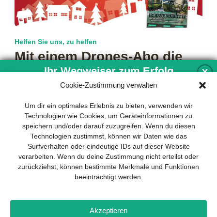
Helfen Sie uns, zu helfen
Mit einem Drones-Abo die
Tafeln unterstützen
Ihr Wegweiser zum Erfolg
X
Cookie-Zustimmung verwalten
Das Fest der Liebe steht bevor und ein herausforderndes
Jahr neigt sich langsam dem Ende entgegen. Doch während
Entwicklung und Implementierung eines
Um dir ein optimales Erlebnis zu bieten, verwenden wir
die einen
mehr…
nachhaltigen Geschäftsmodells sind für
Technologien wie Cookies, um Geräteinformationen zu
jedes Unternehmen unverzichtbar. Das
speichern und/oder darauf zuzugreifen. Wenn du diesen
Business Model Canvas hilft, sich dabei
Technologien zustimmst, können wir Daten wie das
auf das Wesentliche zu konzentrieren
Surfverhalten oder eindeutige IDs auf dieser Website
und stets im Blick zu behalten, worauf es
verarbeiten. Wenn du deine Zustimmung nicht erteilst oder
wirklich ankommt.
zurückziehst, können bestimmte Merkmale und Funktionen
beeinträchtigt werden.
Abonnieren Sie unseren kostenlosen
Newsletter und laden Sie den
umfassenden Leitfaden für KMU
Impressum
Datenschutz
Kontakt
Drones+
Magazin-
herunter: „Vom Produkt zum Business:
Akzeptieren
Abo
Mediadaten