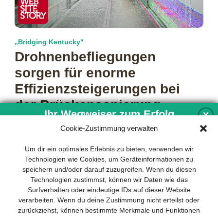
„Bridging Kentucky"
Drohnenbefliegungen
sorgen für enorme
Effizienzsteigerungen bei
der Brückensanierung
Ihr Wegweiser zum Erfolg
X
Mit der Verabschiedung eines 500 Milliarden Euro schweren
Cookie-Zustimmung verwalten
„Sondervermögens“ zur Instandsetzung der zum Teil
maroden Infrastruktur in Deutschland, haben Bundestag
Entwicklung und Implementierung eines
Um dir ein optimales Erlebnis zu bieten, verwenden wir
mehr…
nachhaltigen Geschäftsmodells sind für
Technologien wie Cookies, um Geräteinformationen zu
jedes Unternehmen unverzichtbar. Das
speichern und/oder darauf zuzugreifen. Wenn du diesen
Business Model Canvas hilft, sich dabei
Technologien zustimmst, können wir Daten wie das
auf das Wesentliche zu konzentrieren
Surfverhalten oder eindeutige IDs auf dieser Website
und stets im Blick zu behalten, worauf es
verarbeiten. Wenn du deine Zustimmung nicht erteilst oder
wirklich ankommt.
zurückziehst, können bestimmte Merkmale und Funktionen