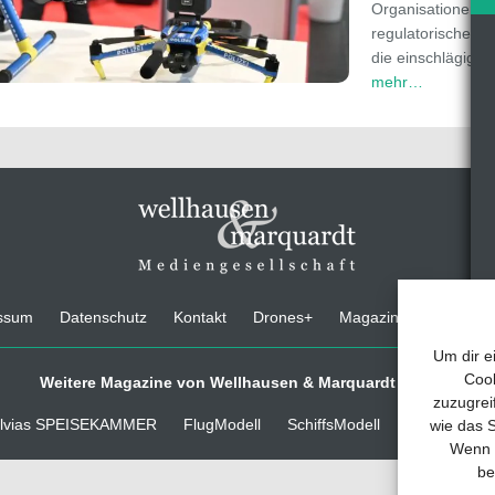
Organisationen m
regulatorischen E
die einschlägigen
mehr…
ssum
Datenschutz
Kontakt
Drones+
Magazin-Abo
Medi
Um dir e
Cook
Weitere Magazine von Wellhausen & Marquardt Medien
zuzugrei
lvias SPEISEKAMMER
FlugModell
SchiffsModell
TRUCKS & D
wie das S
Wenn d
be