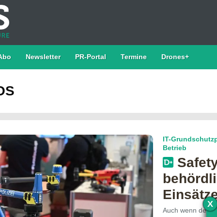
Abo
Newsletter
PR-Portal
Termine
Drones+
BOS
IT-Grundschutzp
Betrieb
Safety
behördl
Einsätz
X
Auch wenn der UA