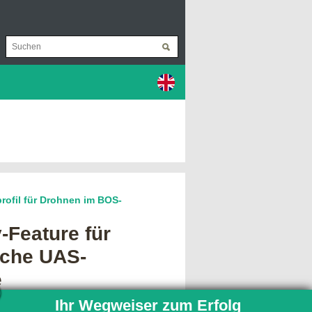
rofil für Drohnen im BOS-
-Feature für
iche UAS-
e
S-Betrieb bei Behörden und
Ihr Wegweiser zum Erfolg