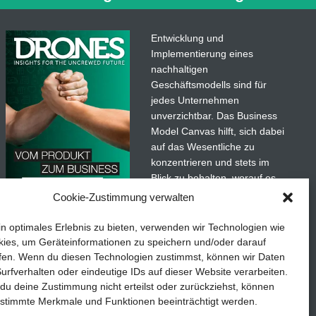
it Sicherheitsaufgaben (BOS)
rleichterungen unterliegt, müssen
 gesetzlichen, behördlichen und
Entwicklung und
Implementierung eines
nachhaltigen
Geschäftsmodells sind für
jedes Unternehmen
unverzichtbar. Das Business
Model Canvas hilft, sich dabei
auf das Wesentliche zu
konzentrieren und stets im
Blick zu behalten, worauf es
wirklich ankommt.
Cookie-Zustimmung verwalten
adaten
Abonnieren Sie unseren
in optimales Erlebnis zu bieten, verwenden wir Technologien wie
kostenlosen Newsletter und
ies, um Geräteinformationen zu speichern und/oder darauf
laden Sie den umfassenden
fen. Wenn du diesen Technologien zustimmst, können wir Daten
etails
TEDDYS kreativ
Leitfaden für KMU herunter:
urfverhalten oder eindeutige IDs auf dieser Website verarbeiten.
u deine Zustimmung nicht erteilst oder zurückziehst, können
„Vom Produkt zum Business:
stimmte Merkmale und Funktionen beeinträchtigt werden.
Der Weg zum Erfolg mit dem