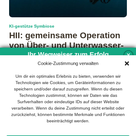
KI-gestütze Symbiose
HII: gemeinsame Operation
von Über- und Unterwasser­
drohnen
Ihr Wegweiser zum Erfolg
X
Cookie-Zustimmung verwalten
Erstmals haben autonome Systeme der amerikanischen
Werftengruppe Huntington Ingalls Industries (HII) bewiesen,
Entwicklung und Implementierung eines
Um dir ein optimales Erlebnis zu bieten, verwenden wir
dass sie in einem Verbund mit Teilen über
mehr…
nachhaltigen Geschäftsmodells sind für
Technologien wie Cookies, um Geräteinformationen zu
jedes Unternehmen unverzichtbar. Das
speichern und/oder darauf zuzugreifen. Wenn du diesen
Business Model Canvas hilft, sich dabei
Technologien zustimmst, können wir Daten wie das
auf das Wesentliche zu konzentrieren
Surfverhalten oder eindeutige IDs auf dieser Website
und stets im Blick zu behalten, worauf es
verarbeiten. Wenn du deine Zustimmung nicht erteilst oder
wirklich ankommt.
zurückziehst, können bestimmte Merkmale und Funktionen
beeinträchtigt werden.
Abonnieren Sie unseren kostenlosen
Newsletter und laden Sie den
umfassenden Leitfaden für KMU