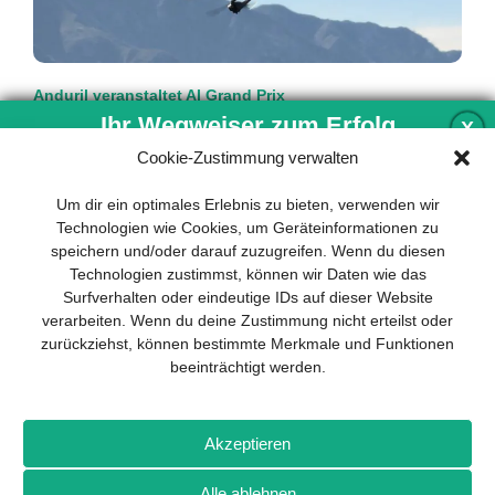
Anduril veranstaltet AI Grand Prix
Recruiting neu definiert
Ihr Wegweiser zum Erfolg
X
Cookie-Zustimmung verwalten
Ein Preisgeld von einer halben Million Dollar und ein
Direkteinstieg bei einem der am schnellsten wachsenden
Entwicklung und Implementierung eines
Um dir ein optimales Erlebnis zu bieten, verwenden wir
Defense-Startups der Welt: Mit
mehr…
nachhaltigen Geschäftsmodells sind für
Technologien wie Cookies, um Geräteinformationen zu
jedes Unternehmen unverzichtbar. Das
speichern und/oder darauf zuzugreifen. Wenn du diesen
Business Model Canvas hilft, sich dabei
Technologien zustimmst, können wir Daten wie das
auf das Wesentliche zu konzentrieren
Surfverhalten oder eindeutige IDs auf dieser Website
und stets im Blick zu behalten, worauf es
verarbeiten. Wenn du deine Zustimmung nicht erteilst oder
wirklich ankommt.
zurückziehst, können bestimmte Merkmale und Funktionen
beeinträchtigt werden.
Abonnieren Sie unseren kostenlosen
Newsletter und laden Sie den
umfassenden Leitfaden für KMU
Impressum
Datenschutz
Kontakt
Drones+
Magazin-
herunter: „Vom Produkt zum Business:
Akzeptieren
Abo
Mediadaten
Der Weg zum Erfolg mit dem Business
Model Canvas“.
Alle ablehnen