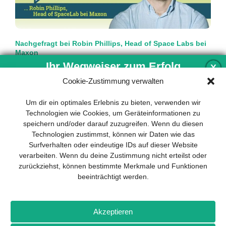
Nachgefragt bei Robin Phillips, Head of Space Labs bei
Maxon
Eine Drohne auf dem Mars
Ihr Wegweiser zum Erfolg
X
Cookie-Zustimmung verwalten
Als der Mars-Rover „Perseverance“ der US-Weltraumagentur
NASA am 18. Februar auf dem roten Planeten landete, da
Entwicklung und Implementierung eines
Um dir ein optimales Erlebnis zu bieten, verwenden wir
hielten überall auf der
mehr…
nachhaltigen Geschäftsmodells sind für
Technologien wie Cookies, um Geräteinformationen zu
jedes Unternehmen unverzichtbar. Das
speichern und/oder darauf zuzugreifen. Wenn du diesen
Business Model Canvas hilft, sich dabei
Technologien zustimmst, können wir Daten wie das
auf das Wesentliche zu konzentrieren
Surfverhalten oder eindeutige IDs auf dieser Website
und stets im Blick zu behalten, worauf es
verarbeiten. Wenn du deine Zustimmung nicht erteilst oder
wirklich ankommt.
zurückziehst, können bestimmte Merkmale und Funktionen
beeinträchtigt werden.
Abonnieren Sie unseren kostenlosen
Newsletter und laden Sie den
umfassenden Leitfaden für KMU
Impressum
Datenschutz
Kontakt
Drones+
Magazin-
herunter: „Vom Produkt zum Business:
Akzeptieren
Abo
Mediadaten
Der Weg zum Erfolg mit dem Business