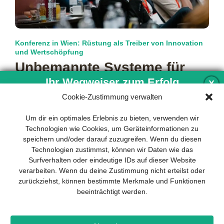
Konferenz in Wien: Rüstung als Treiber von Innovation
und Wertschöpfung
Unbemannte Systeme für
das Militär
Ihr Wegweiser zum Erfolg
X
Cookie-Zustimmung verwalten
Über viele Jahre waren Militärwesen und Verteidigungspolitik
in der öffentlichen Debatte nicht sonderlich präsent. Doch
Entwicklung und Implementierung eines
Um dir ein optimales Erlebnis zu bieten, verwenden wir
das hat sich seit dem
mehr…
nachhaltigen Geschäftsmodells sind für
Technologien wie Cookies, um Geräteinformationen zu
jedes Unternehmen unverzichtbar. Das
speichern und/oder darauf zuzugreifen. Wenn du diesen
Business Model Canvas hilft, sich dabei
Technologien zustimmst, können wir Daten wie das
auf das Wesentliche zu konzentrieren
Surfverhalten oder eindeutige IDs auf dieser Website
und stets im Blick zu behalten, worauf es
verarbeiten. Wenn du deine Zustimmung nicht erteilst oder
wirklich ankommt.
zurückziehst, können bestimmte Merkmale und Funktionen
beeinträchtigt werden.
Abonnieren Sie unseren kostenlosen
Newsletter und laden Sie den
umfassenden Leitfaden für KMU
Impressum
Datenschutz
Kontakt
Drones+
Magazin-
herunter: „Vom Produkt zum Business: