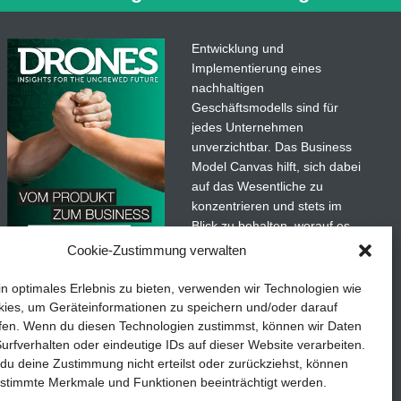
n lineare
mehr…
Entwicklung und
Implementierung eines
nachhaltigen
Geschäftsmodells sind für
jedes Unternehmen
unverzichtbar. Das Business
Model Canvas hilft, sich dabei
auf das Wesentliche zu
konzentrieren und stets im
Blick zu behalten, worauf es
wirklich ankommt.
Cookie-Zustimmung verwalten
adaten
Abonnieren Sie unseren
in optimales Erlebnis zu bieten, verwenden wir Technologien wie
kostenlosen Newsletter und
ies, um Geräteinformationen zu speichern und/oder darauf
laden Sie den umfassenden
fen. Wenn du diesen Technologien zustimmst, können wir Daten
etails
TEDDYS kreativ
Leitfaden für KMU herunter:
urfverhalten oder eindeutige IDs auf dieser Website verarbeiten.
u deine Zustimmung nicht erteilst oder zurückziehst, können
„Vom Produkt zum Business:
stimmte Merkmale und Funktionen beeinträchtigt werden.
Der Weg zum Erfolg mit dem