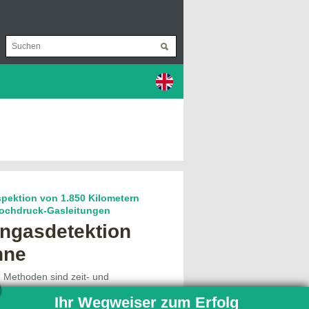
spektion von 1.850 Kilometern
Hochdruck-Gasleitungen
ngas­detektion
hne
Methoden sind zeit- und
er Einsatz eines Helikopters sorgt
Ihr Wegweiser zum Erfolg
ärm und klimaschädliche