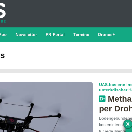
Abo
Newsletter
PR-Portal
Termine
Drones+
as
UAS-basierte In
unterirdischer 
Metha
per Dro
Bodengebundene 
X
kostenintensiv; d
für jede Menge L