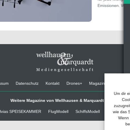
Emissionen. Wen
ssum
Datenschutz
Kontakt
Drones+
Magazin-Abo
Medi
Um dir e
Cook
Weitere Magazine von Wellhausen & Marquardt Medien
zuzugrei
lvias SPEISEKAMMER
FlugModell
SchiffsModell
TRUCKS & D
wie das S
Wenn d
be