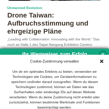
Unmanned Evolution
Drone Taiwan:
Aufbruchsstimmung und
ehrgeizige Pläne
„Leading with Collaboration. Innovating with the World.“ Das
noch an Halle 1 des Taipei Nangang Exhibition Centers
prangende Motto der
mehr…
Ihr Wegweiser zum Erfolg
X
Cookie-Zustimmung verwalten
Entwicklung und Implementierung eines
Um dir ein optimales Erlebnis zu bieten, verwenden wir
1
2
3
nachhaltigen Geschäftsmodells sind für
Technologien wie Cookies, um Geräteinformationen zu
jedes Unternehmen unverzichtbar. Das
speichern und/oder darauf zuzugreifen. Wenn du diesen
Business Model Canvas hilft, sich dabei
Technologien zustimmst, können wir Daten wie das
auf das Wesentliche zu konzentrieren
Surfverhalten oder eindeutige IDs auf dieser Website
und stets im Blick zu behalten, worauf es
verarbeiten. Wenn du deine Zustimmung nicht erteilst oder
wirklich ankommt.
zurückziehst, können bestimmte Merkmale und Funktionen
beeinträchtigt werden.
Abonnieren Sie unseren kostenlosen