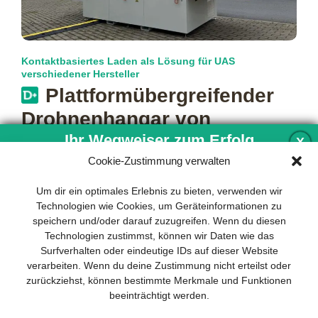
Kontaktbasiertes Laden als Lösung für UAS
verschiedener Hersteller
Plattform­übergreifender
Drohnenhangar von
Skycharge
Ihr Wegweiser zum Erfolg
X
Cookie-Zustimmung verwalten
Mit Blick auf einen kommerziell tragfähigen UAS-Einsatz geht
es vor allem darum, automatisiert sowie im BVLOS-Betrieb
Entwicklung und Implementierung eines
Um dir ein optimales Erlebnis zu bieten, verwenden wir
unterwegs zu sein. Und
mehr…
nachhaltigen Geschäftsmodells sind für
Technologien wie Cookies, um Geräteinformationen zu
jedes Unternehmen unverzichtbar. Das
speichern und/oder darauf zuzugreifen. Wenn du diesen
Business Model Canvas hilft, sich dabei
Technologien zustimmst, können wir Daten wie das
auf das Wesentliche zu konzentrieren
Surfverhalten oder eindeutige IDs auf dieser Website
und stets im Blick zu behalten, worauf es
verarbeiten. Wenn du deine Zustimmung nicht erteilst oder
wirklich ankommt.
zurückziehst, können bestimmte Merkmale und Funktionen
beeinträchtigt werden.
Abonnieren Sie unseren kostenlosen
Newsletter und laden Sie den