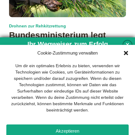
Drohnen zur Rehkitzrettung
Bundesministerium legt
neues Förderprogramm auf
Ihr Wegweiser zum Erfolg
X
Cookie-Zustimmung verwalten
In den vergangenen Jahren hat sich der Einsatz von
Drohnen mit Wärmebildkameras als effiziente Methode zur
Entwicklung und Implementierung eines
Um dir ein optimales Erlebnis zu bieten, verwenden wir
Rettung von Rehkitzen und
mehr…
nachhaltigen Geschäftsmodells sind für
Technologien wie Cookies, um Geräteinformationen zu
jedes Unternehmen unverzichtbar. Das
speichern und/oder darauf zuzugreifen. Wenn du diesen
Business Model Canvas hilft, sich dabei
Technologien zustimmst, können wir Daten wie das
auf das Wesentliche zu konzentrieren
Surfverhalten oder eindeutige IDs auf dieser Website
und stets im Blick zu behalten, worauf es
verarbeiten. Wenn du deine Zustimmung nicht erteilst oder
wirklich ankommt.
zurückziehst, können bestimmte Merkmale und Funktionen
beeinträchtigt werden.
Abonnieren Sie unseren kostenlosen
Newsletter und laden Sie den
umfassenden Leitfaden für KMU
Impressum
Datenschutz
Kontakt
Drones+
Magazin-
herunter: „Vom Produkt zum Business:
Akzeptieren
Abo
Mediadaten