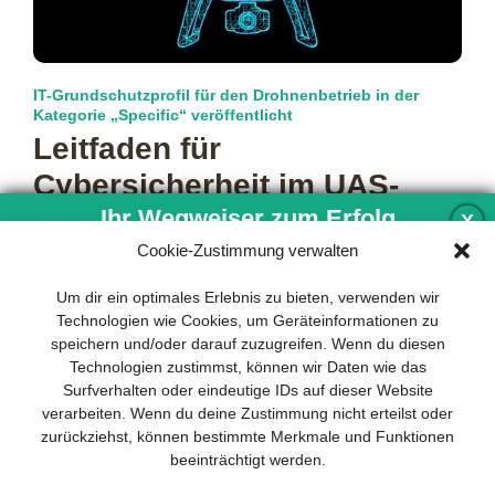
IT-Grundschutzprofil für den Drohnenbetrieb in der
Kategorie „Specific“ veröffentlicht
Leitfaden für
Cybersicherheit im UAS-
Betrieb
Ihr Wegweiser zum Erfolg
X
Cookie-Zustimmung verwalten
In der Luftfahrt ist Sicherheit das höchste Gut. Das gilt
natürlich auch für den Einsatz von Drohnen. Neben dem
Entwicklung und Implementierung eines
Um dir ein optimales Erlebnis zu bieten, verwenden wir
eigentlichen
mehr…
nachhaltigen Geschäftsmodells sind für
Technologien wie Cookies, um Geräteinformationen zu
jedes Unternehmen unverzichtbar. Das
speichern und/oder darauf zuzugreifen. Wenn du diesen
Business Model Canvas hilft, sich dabei
Technologien zustimmst, können wir Daten wie das
auf das Wesentliche zu konzentrieren
Surfverhalten oder eindeutige IDs auf dieser Website
und stets im Blick zu behalten, worauf es
verarbeiten. Wenn du deine Zustimmung nicht erteilst oder
wirklich ankommt.
zurückziehst, können bestimmte Merkmale und Funktionen
beeinträchtigt werden.
Abonnieren Sie unseren kostenlosen
Newsletter und laden Sie den