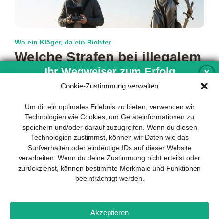
Wo ein Kläger, da ein Richter
Welche Strafen bei illegalem
UAS-Betrieb drohen
Ihr Wegweiser zum Erfolg
X
Cookie-Zustimmung verwalten
Unwissenheit schützt vor Strafe nicht, weiß der Volksmund.
Und sie kann im Luftverkehr mitunter auch schnell gefährlich
Entwicklung und Implementierung eines
Um dir ein optimales Erlebnis zu bieten, verwenden wir
werden. Es gibt
mehr…
nachhaltigen Geschäftsmodells sind für
Technologien wie Cookies, um Geräteinformationen zu
jedes Unternehmen unverzichtbar. Das
speichern und/oder darauf zuzugreifen. Wenn du diesen
Business Model Canvas hilft, sich dabei
Technologien zustimmst, können wir Daten wie das
auf das Wesentliche zu konzentrieren
Surfverhalten oder eindeutige IDs auf dieser Website
und stets im Blick zu behalten, worauf es
verarbeiten. Wenn du deine Zustimmung nicht erteilst oder
wirklich ankommt.
zurückziehst, können bestimmte Merkmale und Funktionen
beeinträchtigt werden.
Abonnieren Sie unseren kostenlosen
Newsletter und laden Sie den
umfassenden Leitfaden für KMU
Impressum
Datenschutz
Kontakt
Drones+
Magazin-
herunter: „Vom Produkt zum Business:
Akzeptieren
Abo
Mediadaten