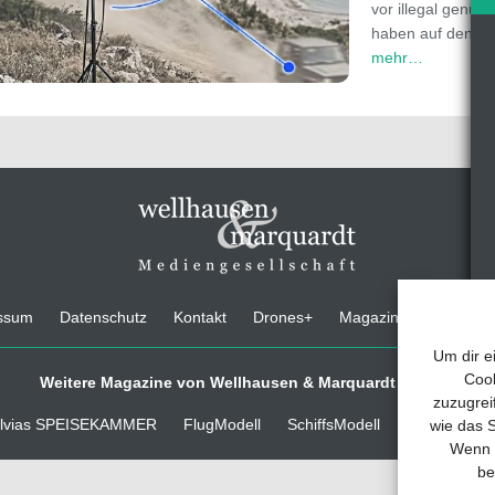
vor illegal genu
haben auf den ers
mehr…
ssum
Datenschutz
Kontakt
Drones+
Magazin-Abo
Medi
Um dir e
Cook
Weitere Magazine von Wellhausen & Marquardt Medien
zuzugrei
lvias SPEISEKAMMER
FlugModell
SchiffsModell
TRUCKS & D
wie das S
Wenn d
be