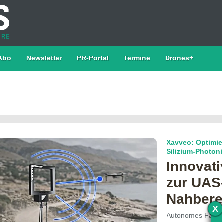
Abo
Newsletter
PR-Portal
Termine
Drones+
Xavveo: Optimi
Silizium-Photon
Innovat
zur UAS
Nahberei
X
Autonomes Fahren