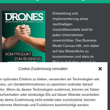
tzten unbemannten Flugsystemen
ten Blick nicht viel gemeinsam.
Entwicklung und
Implementierung eines
nachhaltigen
Geschäftsmodells sind für
jedes Unternehmen
unverzichtbar. Das Business
Model Canvas hilft, sich dabei
auf das Wesentliche zu
konzentrieren und stets im
Blick zu behalten, worauf es
wirklich ankommt.
Cookie-Zustimmung verwalten
adaten
Abonnieren Sie unseren
in optimales Erlebnis zu bieten, verwenden wir Technologien wie
kostenlosen Newsletter und
ies, um Geräteinformationen zu speichern und/oder darauf
laden Sie den umfassenden
fen. Wenn du diesen Technologien zustimmst, können wir Daten
etails
TEDDYS kreativ
Leitfaden für KMU herunter:
urfverhalten oder eindeutige IDs auf dieser Website verarbeiten.
u deine Zustimmung nicht erteilst oder zurückziehst, können
„Vom Produkt zum Business:
stimmte Merkmale und Funktionen beeinträchtigt werden.
Der Weg zum Erfolg mit dem