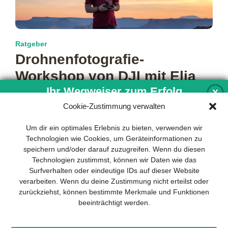
Ratgeber
Drohnenfotografie-
Workshop von DJI mit Elia
Locardi
Ihr Wegweiser zum Erfolg
X
Cookie-Zustimmung verwalten
DJI, der führende Hersteller von zivilen Drohnen für den
Freizeit- und professionellen Gebrauch, veranstaltet mit dem
Entwicklung und Implementierung eines
Um dir ein optimales Erlebnis zu bieten, verwenden wir
international anerkannten Reisefotografen und
mehr…
nachhaltigen Geschäftsmodells sind für
Technologien wie Cookies, um Geräteinformationen zu
jedes Unternehmen unverzichtbar. Das
speichern und/oder darauf zuzugreifen. Wenn du diesen
Business Model Canvas hilft, sich dabei
Technologien zustimmst, können wir Daten wie das
auf das Wesentliche zu konzentrieren
Surfverhalten oder eindeutige IDs auf dieser Website
und stets im Blick zu behalten, worauf es
verarbeiten. Wenn du deine Zustimmung nicht erteilst oder
wirklich ankommt.
zurückziehst, können bestimmte Merkmale und Funktionen
beeinträchtigt werden.
Abonnieren Sie unseren kostenlosen
Newsletter und laden Sie den
umfassenden Leitfaden für KMU