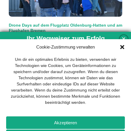
Drone Days auf dem Flugplatz Oldenburg-Hatten und am
Flughafen Bremen
Social Network
Ihr Wegweiser zum Erfolg
X
Cookie-Zustimmung verwalten
Austausch ermöglichen. Das ist eines der zentralen
Elemente der Drone Days vom 26. bis 28. August. Von der
Entwicklung und Implementierung eines
Um dir ein optimales Erlebnis zu bieten, verwenden wir
spontanen Idee
mehr…
nachhaltigen Geschäftsmodells sind für
Technologien wie Cookies, um Geräteinformationen zu
jedes Unternehmen unverzichtbar. Das
speichern und/oder darauf zuzugreifen. Wenn du diesen
Business Model Canvas hilft, sich dabei
Technologien zustimmst, können wir Daten wie das
auf das Wesentliche zu konzentrieren
Surfverhalten oder eindeutige IDs auf dieser Website
und stets im Blick zu behalten, worauf es
verarbeiten. Wenn du deine Zustimmung nicht erteilst oder
wirklich ankommt.
zurückziehst, können bestimmte Merkmale und Funktionen
beeinträchtigt werden.
Abonnieren Sie unseren kostenlosen
Newsletter und laden Sie den
umfassenden Leitfaden für KMU
Impressum
Datenschutz
Kontakt
Drones+
Magazin-
herunter: „Vom Produkt zum Business:
Akzeptieren
Abo
Mediadaten
Der Weg zum Erfolg mit dem Business