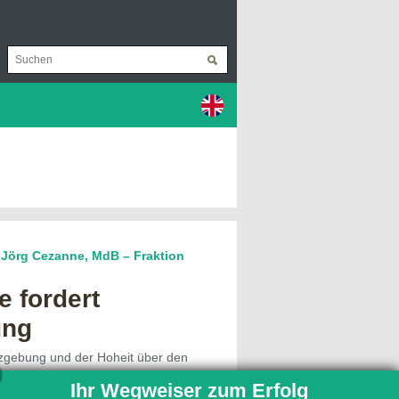
 Jörg Cezanne, MdB – Fraktion
e fordert
ung
zgebung und der Hoheit über den
t die Kontrolle der
Ihr Wegweiser zum Erfolg
eine der wesentlichen Aufgaben