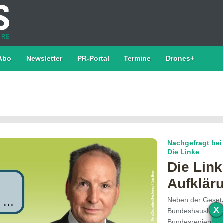
Abo
Newsletter
PR-Portal
Termine
Drones+
Nachgefragt bei
Die Linke
Die Link
Aufklär
Neben der Geset
X
Bundeshaushalt is
Bundesregierung 