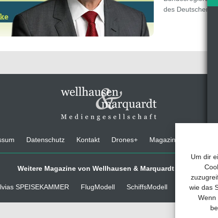
des Deutschen
m
ssum
Datenschutz
Kontakt
Drones+
Magazin-Abo
Medi
Um dir e
Cook
Weitere Magazine von Wellhausen & Marquardt Medien
zuzugrei
lvias SPEISEKAMMER
FlugModell
SchiffsModell
TRUCKS & D
wie das S
Wenn d
be