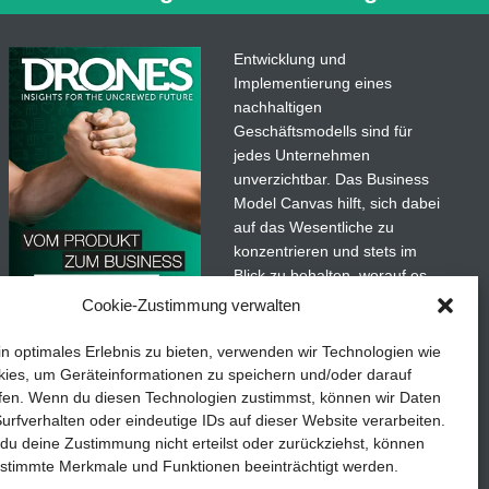
ehr…
Entwicklung und
Implementierung eines
nachhaltigen
Geschäftsmodells sind für
jedes Unternehmen
unverzichtbar. Das Business
Model Canvas hilft, sich dabei
auf das Wesentliche zu
konzentrieren und stets im
Blick zu behalten, worauf es
wirklich ankommt.
Cookie-Zustimmung verwalten
adaten
Abonnieren Sie unseren
in optimales Erlebnis zu bieten, verwenden wir Technologien wie
kostenlosen Newsletter und
ies, um Geräteinformationen zu speichern und/oder darauf
laden Sie den umfassenden
fen. Wenn du diesen Technologien zustimmst, können wir Daten
etails
TEDDYS kreativ
Leitfaden für KMU herunter:
urfverhalten oder eindeutige IDs auf dieser Website verarbeiten.
u deine Zustimmung nicht erteilst oder zurückziehst, können
„Vom Produkt zum Business:
stimmte Merkmale und Funktionen beeinträchtigt werden.
Der Weg zum Erfolg mit dem