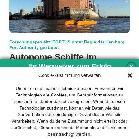
Forschungsprojekt iPORTUS unter Regie der Hamburg
Port Authority gestartet
Autonome Schiffe im
Ihr Wegweiser zum Erfolg
Hamburger Hafen
X
Cookie-Zustimmung verwalten
Unbemannte, automatisiert agierende Wasserfahrzeuge sind
keine Zukunftsmusik mehr. Doch noch ist unklar, wie diese in
Entwicklung und Implementierung eines
Um dir ein optimales Erlebnis zu bieten, verwenden wir
komplexe Umgebungen integriert werden können.
mehr…
nachhaltigen Geschäftsmodells sind für
Technologien wie Cookies, um Geräteinformationen zu
jedes Unternehmen unverzichtbar. Das
speichern und/oder darauf zuzugreifen. Wenn du diesen
Business Model Canvas hilft, sich dabei
Technologien zustimmst, können wir Daten wie das
auf das Wesentliche zu konzentrieren
Surfverhalten oder eindeutige IDs auf dieser Website
und stets im Blick zu behalten, worauf es
verarbeiten. Wenn du deine Zustimmung nicht erteilst oder
wirklich ankommt.
zurückziehst, können bestimmte Merkmale und Funktionen
beeinträchtigt werden.
Abonnieren Sie unseren kostenlosen