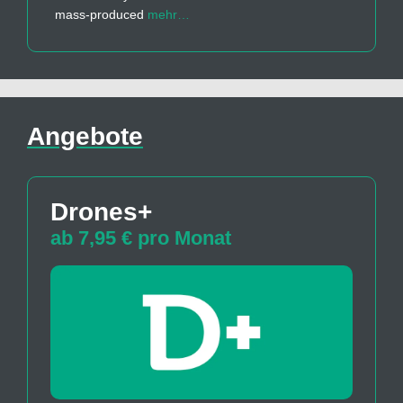
mass-produced
mehr…
Angebote
Drones+
ab 7,95 € pro Monat