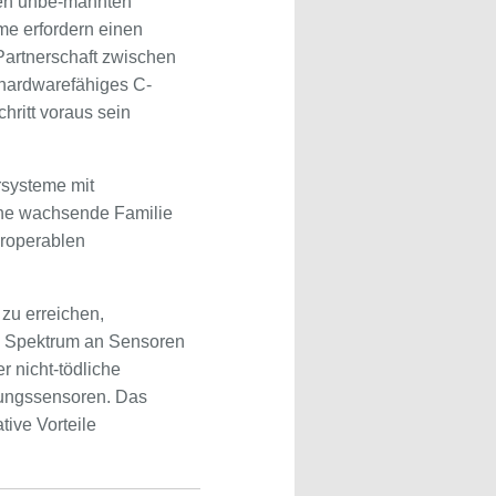
euen unbe-mannten
me erfordern einen
 Partnerschaft zwischen
 hardwarefähiges C-
ritt voraus sein
rsysteme mit
eine wachsende Familie
eroperablen
zu erreichen,
s Spektrum an Sensoren
r nicht-tödliche
nungssensoren. Das
ive Vorteile