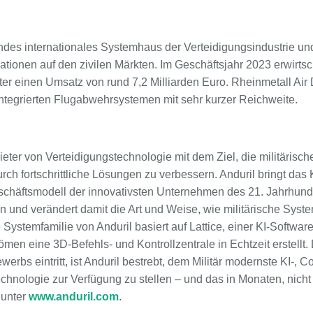
endes internationales Systemhaus der Verteidigungsindustrie un
tionen auf den zivilen Märkten. Im Geschäftsjahr 2023 erwirtsc
ter einen Umsatz von rund 7,2 Milliarden Euro. Rheinmetall Air 
integrierten Flugabwehrsystemen mit sehr kurzer Reichweite.
nbieter von Verteidigungstechnologie mit dem Ziel, die militäris
rch fortschrittliche Lösungen zu verbessern. Anduril bringt das
chäftsmodell der innovativsten Unternehmen des 21. Jahrhunde
in und verändert damit die Art und Weise, wie militärische Syst
Systemfamilie von Anduril basiert auf Lattice, einer KI-Software
en eine 3D-Befehls- und Kontrollzentrale in Echtzeit erstellt. 
erbs eintritt, ist Anduril bestrebt, dem Militär modernste KI-, 
hnologie zur Verfügung zu stellen – und das in Monaten, nicht
 unter
www.anduril.com
.