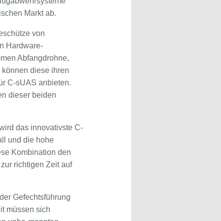
 Flugabwehrsysteme
ischen Markt ab.
eschütze von
en Hardware-
nomen Abfangdrohne,
 können diese ihren
für C-sUAS anbieten.
en dieser beiden
wird das innovativste C-
ll und die hohe
diese Kombination den
ur richtigen Zeit auf
 der Gefechtsführung
it müssen sich