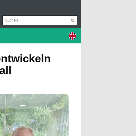
entwickeln
ll