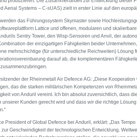
 und produzieren. Die Zusammenarbeit zur Entwicklung dieser
Aerial Systems – C-sUAS) zielt in erster Linie auf den europä
werden das Führungssystem Skymaster sowie Hochleistungsg
oftwareplattform Lattice und offenen, modularen und skalierbar
durils Sentry Tower, den Wisp-Sensoren und Anvil, der auto
Kombination der einzigartigen Fähigkeiten beider Unternehmen,
ene mehrschichtige (für unterschiedliche Reichweiten) Lösung 
perationsvereinbarung darauf ab, die komplementären Fähigkeit
 zusammenzubringen.
rsitzender der Rheinmetall Air Defence AG: „Diese Kooperation 
en, das die starken militärischen Kompetenzen von Rheinmeta
eit von Anduril vereint. Ich bin absolut zuversichtlich, dass 
 unserer Kunden gerecht wird und dass wir die richtige Lösung z
n.“
e President of Global Defence bei Anduril, erklärt: „Das Tempo
g zur Geschwindigkeit der technologischen Entwicklung. Weltwe