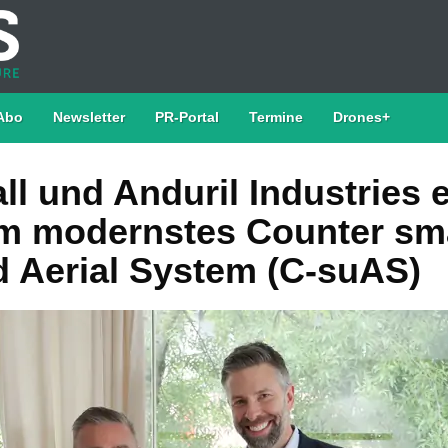
Abo
Newsletter
PR-Portal
Termine
Drones+
l und Anduril Industries 
 modernstes Counter sma
Aerial System (C-suAS)