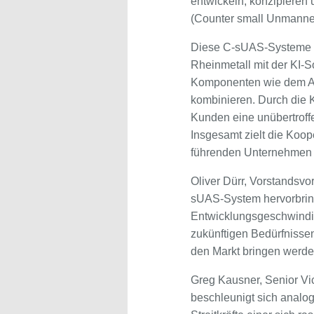
entwickeln, konzipieren
(Counter small Unmanned 
Diese C-sUAS-Systeme 
Rheinmetall mit der KI-S
Komponenten wie dem An
kombinieren. Durch die 
Kunden eine unübertroff
Insgesamt zielt die Koo
führenden Unternehmen
Oliver Dürr, Vorstandsvo
sUAS-System hervorbring
Entwicklungsgeschwindigk
zukünftigen Bedürfnissen
den Markt bringen werde
Greg Kausner, Senior Vic
beschleunigt sich analo