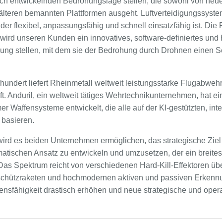
 rasch entwickelnden Bedrohungslage stellen, die sowohl von n
älteren bemannten Plattformen ausgeht. Luftverteidigungssyste
der flexibel, anpassungsfähig und schnell einsatzfähig ist. Die
wird unseren Kunden ein innovatives, software-definiertes und
ng stellen, mit dem sie der Bedrohung durch Drohnen einen Sch
hundert liefert Rheinmetall weltweit leistungsstarke Flugabweh
ft. Anduril, ein weltweit tätiges Wehrtechnikunternehmen, hat 
r Waffensysteme entwickelt, die alle auf der KI-gestützten, int
 basieren.
rd es beiden Unternehmen ermöglichen, das strategische Ziel 
tischen Ansatz zu entwickeln und umzusetzen, der ein breite
Das Spektrum reicht von verschiedenen Hard-Kill-Effektoren übe
eschützraketen und hochmodernen aktiven und passiven Erken
nsfähigkeit drastisch erhöhen und neue strategische und operat