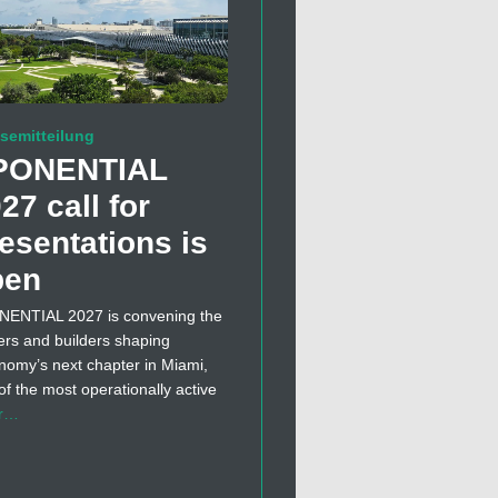
semitteilung
PONENTIAL
27 call for
esentations is
pen
ENTIAL 2027 is convening the
ers and builders shaping
nomy’s next chapter in Miami,
of the most operationally active
r…