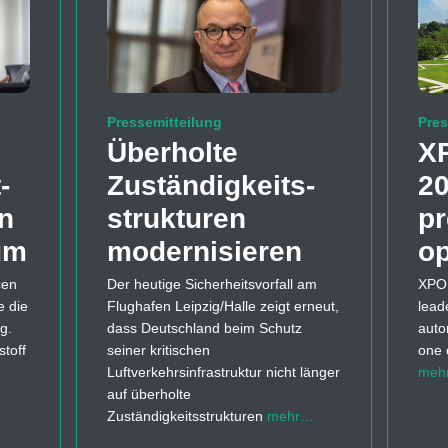
Pressemitteilung
Pres
Überholte
X
-
Zuständigkeits­
20
en
strukturen
pr
um
modernisieren
o
cen
Der heutige Sicherheitsvorfall am
XPON
e die
Flughafen Leipzig/Halle zeigt erneut,
lead
g.
dass Deutschland beim Schutz
auto
toff
seiner kritischen
one 
Luftverkehrsinfrastruktur nicht länger
meh
auf überholte
Zuständigkeitsstrukturen
mehr…