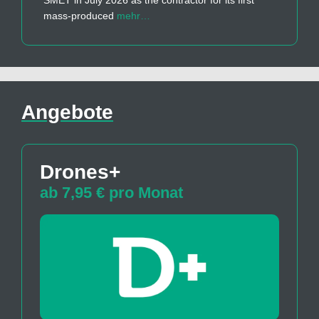
mass-produced
mehr…
Angebote
Drones+
ab 7,95 € pro Monat