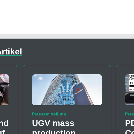
rtikel
Pressemitteilung
Pres
nd
UGV mass
P
uf
production
Co