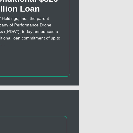
llion Loan
Holdings, Inc., the parent
any of Performance Drone
s („PDW“), today announced a
itional loan commitment of up to
r…