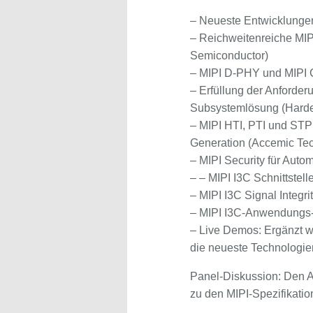
– Neueste Entwicklungen
– Reichweitenreiche MIPI
Semiconductor)
– MIPI D-PHY und MIPI CS
– Erfüllung der Anforder
Subsystemlösung (Hardent
– MIPI HTI, PTI und STP
Generation (Accemic Te
– MIPI Security für Auto
– – MIPI I3C Schnittstell
– MIPI I3C Signal Integr
– MIPI I3C-Anwendungs- 
– Live Demos: Ergänzt w
die neueste Technologien
Panel-Diskussion: Den A
zu den MIPI-Spezifikatio