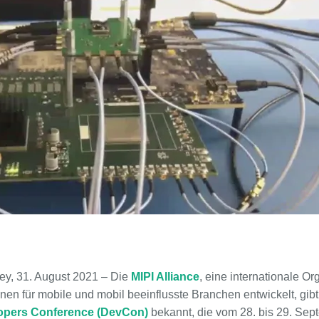
, 31. August 2021 – Die
MIPI Alliance
, eine internationale Or
ionen für mobile und mobil beeinflusste Branchen entwickelt, gi
opers Conference (DevCon)
bekannt, die vom 28. bis 29. Sep