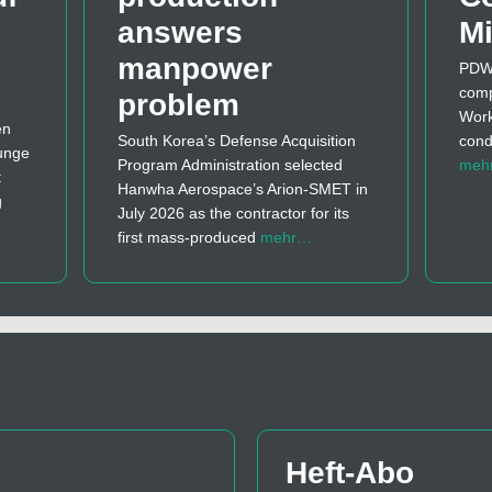
answers
Mi
manpower
PDW 
comp
problem
Work
en
South Korea’s Defense Acquisition
cond
Junge
Program Administration selected
meh
t
Hanwha Aerospace’s Arion-SMET in
g
July 2026 as the contractor for its
first mass-produced
mehr…
Heft-Abo