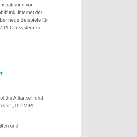
onstrationen von
lfunk, Internet der
ber neue Beispiele für
 MIPI-Ökosystem zu
er
of the Alliance“, und
p vor: „The MIPI
ällen und