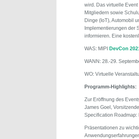
wird. Das virtuelle Even
Mitgliedern sowie Schul
Dinge (IoT), Automobil u
Implementierungen der S
informieren. Eine kostenl
WAS: MIPI
DevCon 202
WANN: 28.-29. Septemb
WO: Virtuelle Veranstalt
Programm-Highlights:
Zur Eröffnung des Events 
James Goel, Vorsitzender
Specification Roadmap: 
Präsentationen zu wicht
Anwendungserfahrungen