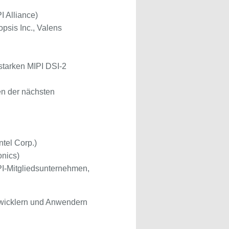
 Alliance)
opsis Inc., Valens
starken MIPI DSI-2
en der nächsten
ntel Corp.)
onics)
I-Mitgliedsunternehmen,
twicklern und Anwendern