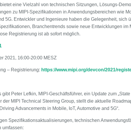
t bietet eine Vielzahl von technischen Sitzungen, Lösungs-Dem
ungen zu MIPI-Spezifikationen in Anwendungsbereichen wie Mobi
nd 5G. Entwickler und Ingenieure haben die Gelegenheit, sich ü
pezifikationen, Branchentrends sowie neue Entwicklungen im
ose Registrierung ist ab sofort möglich.
1
er 2021, 16:00-20:00 MESZ
ung – Registrierung:
https://www.mipi.org/devcon/2021/regist
gibt Peter Lefkin, MIPI-Geschäftsführer, ein Update zum „State 
 der MIPI Technical Steering Group, stellt die aktuelle Roadma
Driving Advancements in Mobile, IoT, Automotive and 5G“.
igen Spezifikationsaktualisierungen, technischen Anwendungsf
 umfassen: