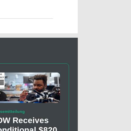
semitteilung
DW Receives
nditional $820