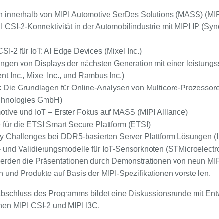
 innerhalb von MIPI Automotive SerDes Solutions (MASS) (MIPI
 CSI-2-Konnektivität in der Automobilindustrie mit MIPI IP (Syn
I-2 für IoT: AI Edge Devices (Mixel Inc.)
ungen von Displays der nächsten Generation mit einer leistungs
 Inc., Mixel Inc., und Rambus Inc.)
: Die Grundlagen für Online-Analysen von Multicore-Prozessor
chnologies GmbH)
motive und IoT – Erster Fokus auf MASS (MIPI Alliance)
e für die ETSI Smart Secure Plattform (ETSI)
ity Challenges bei DDR5-basierten Server Plattform Lösungen (I
und Validierungsmodelle für IoT-Sensorknoten (STMicroelectr
erden die Präsentationen durch Demonstrationen von neun MIP
 und Produkte auf Basis der MIPI-Spezifikationen vorstellen.
bschluss des Programms bildet eine Diskussionsrunde mit En
nen MIPI CSI-2 und MIPI I3C.