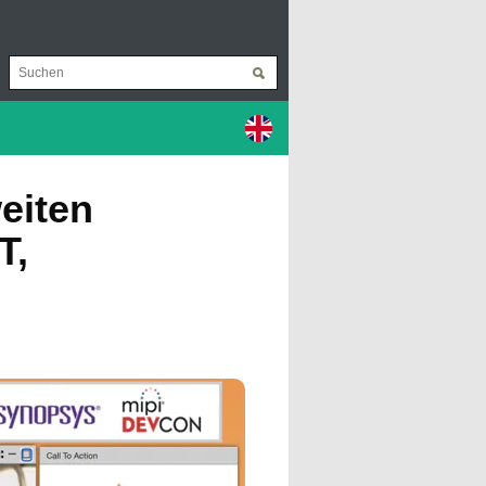
eiten
T,