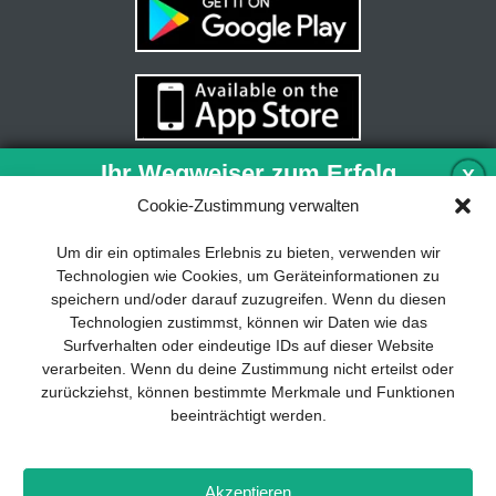
Ihr Wegweiser zum Erfolg
X
Cookie-Zustimmung verwalten
Entwicklung und Implementierung eines
Um dir ein optimales Erlebnis zu bieten, verwenden wir
nachhaltigen Geschäftsmodells sind für
Technologien wie Cookies, um Geräteinformationen zu
jedes Unternehmen unverzichtbar. Das
speichern und/oder darauf zuzugreifen. Wenn du diesen
Business Model Canvas hilft, sich dabei
Technologien zustimmst, können wir Daten wie das
auf das Wesentliche zu konzentrieren
Surfverhalten oder eindeutige IDs auf dieser Website
und stets im Blick zu behalten, worauf es
verarbeiten. Wenn du deine Zustimmung nicht erteilst oder
wirklich ankommt.
zurückziehst, können bestimmte Merkmale und Funktionen
beeinträchtigt werden.
Abonnieren Sie unseren kostenlosen
Newsletter und laden Sie den
umfassenden Leitfaden für KMU
Impressum
Datenschutz
Kontakt
Drones+
Magazin-
herunter: „Vom Produkt zum Business:
Akzeptieren