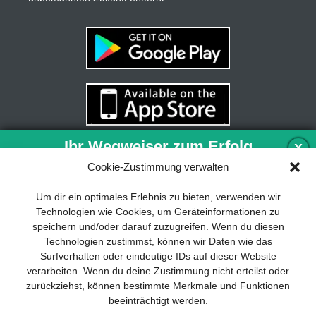
Ihr Wegweiser zum Erfolg
X
Cookie-Zustimmung verwalten
Entwicklung und Implementierung eines
Um dir ein optimales Erlebnis zu bieten, verwenden wir
nachhaltigen Geschäftsmodells sind für
Technologien wie Cookies, um Geräteinformationen zu
jedes Unternehmen unverzichtbar. Das
speichern und/oder darauf zuzugreifen. Wenn du diesen
Business Model Canvas hilft, sich dabei
Technologien zustimmst, können wir Daten wie das
auf das Wesentliche zu konzentrieren
Surfverhalten oder eindeutige IDs auf dieser Website
und stets im Blick zu behalten, worauf es
verarbeiten. Wenn du deine Zustimmung nicht erteilst oder
wirklich ankommt.
zurückziehst, können bestimmte Merkmale und Funktionen
beeinträchtigt werden.
Abonnieren Sie unseren kostenlosen