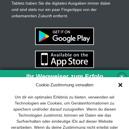
Tablets haben Sie die digitalen Ausgaben immer dabei
und sind stets nur ein paar Fingertipps von der
unbemannten Zukunft entfernt.
Ihr Wegweiser zum Erfolg
X
Cookie-Zustimmung verwalten
Entwicklung und Implementierung eines
Um dir ein optimales Erlebnis zu bieten, verwenden wir
nachhaltigen Geschäftsmodells sind für
Technologien wie Cookies, um Geräteinformationen zu
jedes Unternehmen unverzichtbar. Das
speichern und/oder darauf zuzugreifen. Wenn du diesen
Business Model Canvas hilft, sich dabei
Technologien zustimmst, können wir Daten wie das
auf das Wesentliche zu konzentrieren
Surfverhalten oder eindeutige IDs auf dieser Website
und stets im Blick zu behalten, worauf es
verarbeiten. Wenn du deine Zustimmung nicht erteilst oder