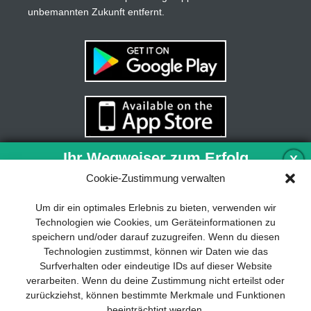
unbemannten Zukunft entfernt.
Ihr Wegweiser zum Erfolg
X
Cookie-Zustimmung verwalten
Entwicklung und Implementierung eines
Um dir ein optimales Erlebnis zu bieten, verwenden wir
nachhaltigen Geschäftsmodells sind für
Technologien wie Cookies, um Geräteinformationen zu
jedes Unternehmen unverzichtbar. Das
speichern und/oder darauf zuzugreifen. Wenn du diesen
Business Model Canvas hilft, sich dabei
Technologien zustimmst, können wir Daten wie das
auf das Wesentliche zu konzentrieren
Surfverhalten oder eindeutige IDs auf dieser Website
und stets im Blick zu behalten, worauf es
verarbeiten. Wenn du deine Zustimmung nicht erteilst oder
wirklich ankommt.
zurückziehst, können bestimmte Merkmale und Funktionen
beeinträchtigt werden.