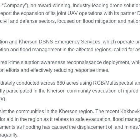
e “Company”), an award-winning, industry-leading drone soluti
report the expansion of its joint UAV operations with its partner
civil and defense sectors, focused on flood mitigation and nat
ation and Kherson DSNS Emergency Services, which operate und
ation and flood management in the affected regions, called for a
real-time situation awareness reconnaissance deployment, whic
n efforts and effectively reducing response times.
ediately conducted across 660 acres using RGB/Multispectral a
lly participated in the Kherson community evacuation of injured
ng.
ssist the communities in the Kherson region. The recent Kakhov
or aid in the region as it relates to safe evacuation, flood man
sments as flooding has caused the displacement of land mines.
raganfly.