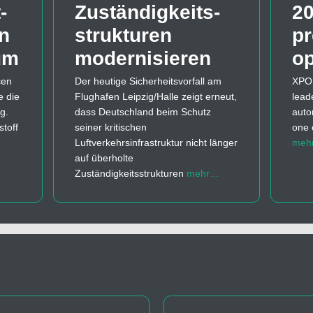
-
Zuständigkeits­
20
en
strukturen
pr
um
modernisieren
o
cen
Der heutige Sicherheitsvorfall am
XPON
e die
Flughafen Leipzig/Halle zeigt erneut,
lead
g.
dass Deutschland beim Schutz
auto
toff
seiner kritischen
one 
Luftverkehrsinfrastruktur nicht länger
meh
auf überholte
Zuständigkeitsstrukturen
mehr…