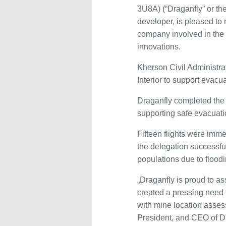
3U8A) (“Draganfly” or th
developer, is pleased to 
company involved in the 
innovations.
Kherson Civil Administr
Interior to support evacu
Draganfly completed the 
supporting safe evacuatio
Fifteen flights were imm
the delegation successfu
populations due to floodi
„Draganfly is proud to a
created a pressing need f
with mine location asses
President, and CEO of D