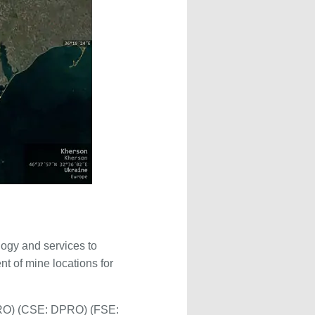
logy and services to
t of mine locations for
O) (CSE: DPRO) (FSE: