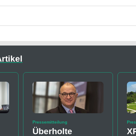
rtikel
Pressemitteilung
Pres
Überholte
X