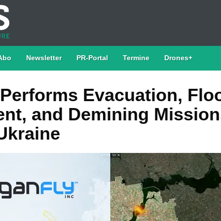
Abo
Newsletter
PR-Portal
Termine
Drones+
 Performs Evacuation, Flo
t, and Demining Mission
Ukraine