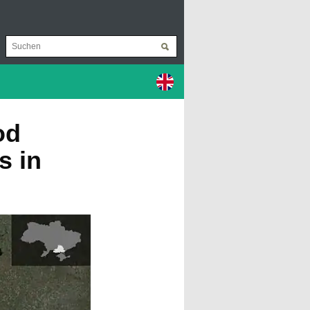
od
s in