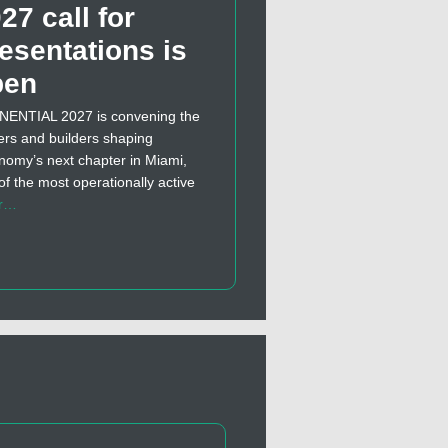
27 call for
esentations is
pen
ENTIAL 2027 is convening the
ers and builders shaping
nomy’s next chapter in Miami,
of the most operationally active
r…