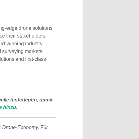
ng-edge drone solutions,
ce their stakeholders.
ard-winning industry
nd surveying markets.
utions and first-class
lle hinterlegen, damit
e hinzu.
r Drone-Economy. Für