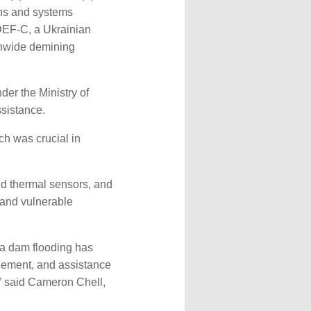
ons and systems
 DEF-C, a Ukrainian
ionwide demining
er the Ministry of
ssistance.
h was crucial in
nd thermal sensors, and
 and vulnerable
ka dam flooding has
agement, and assistance
” said Cameron Chell,