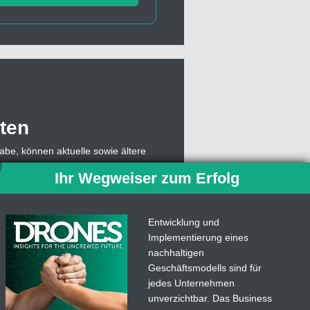
ten
abe, können aktuelle sowie ältere
, muss sich dazu lediglich mit einer
Ihr Wegweiser zum Erfolg
owie die Abonummer eingeben,
 Abo weiterhin Einzelausgaben des
ben.
Entwicklung und
Implementierung eines
len. Mit der
Drones
-App für
nachhaltigen
ngertipps von der unbemannten
Geschäftsmodells sind für
jedes Unternehmen
unverzichtbar. Das Business