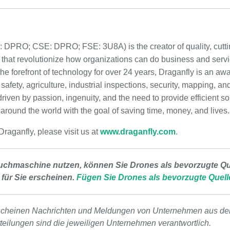
 DPRO; CSE: DPRO; FSE: 3U8A) is the creator of quality, cutti
 that revolutionize how organizations can do business and servi
he forefront of technology for over 24 years, Draganfly is an aw
 safety, agriculture, industrial inspections, security, mapping, a
iven by passion, ingenuity, and the need to provide efficient sol
 around the world with the goal of saving time, money, and lives.
raganfly, please visit us at
www.draganfly.com
.
uchmaschine nutzen, können Sie Drones als bevorzugte Que
 für Sie erscheinen.
Fügen Sie Drones als bevorzugte Quell
scheinen Nachrichten und Meldungen von Unternehmen aus de
tteilungen sind die jeweiligen Unternehmen verantwortlich.