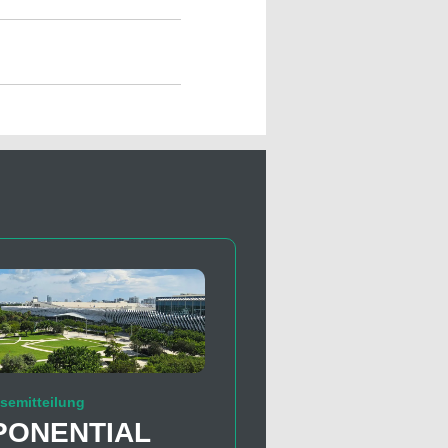
semitteilung
PONENTIAL