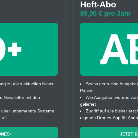
Heft-Abo
t
89,00 € pro Jahr
ng zu allen aktuellen News
Sechs gedruckte Ausgaben
Papier
 Newsletter mit den
Alle Ausgaben werden ver
geliefert
fos über unbemannte Systeme
Zugriff auf alle bisher ers
Luft
eigenen Drones-App für Andr
ONES+
JETZT 