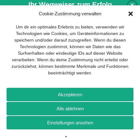
Ihr Wegweiser zum Erfolg
X
Cookie-Zustimmung verwalten
Entwicklung und Implementierung eines
Um dir ein optimales Erlebnis zu bieten, verwenden wir
nachhaltigen Geschäftsmodells sind für
Technologien wie Cookies, um Geräteinformationen zu
jedes Unternehmen unverzichtbar. Das
speichern und/oder darauf zuzugreifen. Wenn du diesen
Business Model Canvas hilft, sich dabei
Technologien zustimmst, können wir Daten wie das
auf das Wesentliche zu konzentrieren
Surfverhalten oder eindeutige IDs auf dieser Website
und stets im Blick zu behalten, worauf es
verarbeiten. Wenn du deine Zustimmung nicht erteilst oder
wirklich ankommt.
zurückziehst, können bestimmte Merkmale und Funktionen
beeinträchtigt werden.
Abonnieren Sie unseren kostenlosen
Newsletter und laden Sie den
umfassenden Leitfaden für KMU
Impressum
Datenschutz
Kontakt
Drones+
Magazin-
herunter: „Vom Produkt zum Business:
Akzeptieren
Abo
Mediadaten
Der Weg zum Erfolg mit dem Business
Model Canvas“.
Alle ablehnen
Weitere Magazine von Wellhausen & Marquardt Medien
Einstellungen ansehen
NEWSLETTER-ANMELDUNG
BROT
BROTpro
Sylvias SPEISEKAMMER
FlugModell
SchiffsModell
TRUCKS & Details
TEDDYS kreativ