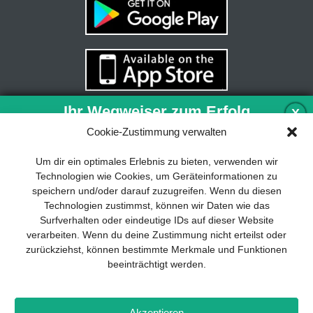
Ihr Wegweiser zum Erfolg
X
Cookie-Zustimmung verwalten
Entwicklung und Implementierung eines
Um dir ein optimales Erlebnis zu bieten, verwenden wir
nachhaltigen Geschäftsmodells sind für
Technologien wie Cookies, um Geräteinformationen zu
jedes Unternehmen unverzichtbar. Das
speichern und/oder darauf zuzugreifen. Wenn du diesen
Business Model Canvas hilft, sich dabei
Technologien zustimmst, können wir Daten wie das
auf das Wesentliche zu konzentrieren
Surfverhalten oder eindeutige IDs auf dieser Website
und stets im Blick zu behalten, worauf es
verarbeiten. Wenn du deine Zustimmung nicht erteilst oder
wirklich ankommt.
zurückziehst, können bestimmte Merkmale und Funktionen
beeinträchtigt werden.
Abonnieren Sie unseren kostenlosen
Newsletter und laden Sie den
umfassenden Leitfaden für KMU
Impressum
Datenschutz
Kontakt
Drones+
Magazin-
herunter: „Vom Produkt zum Business:
Akzeptieren