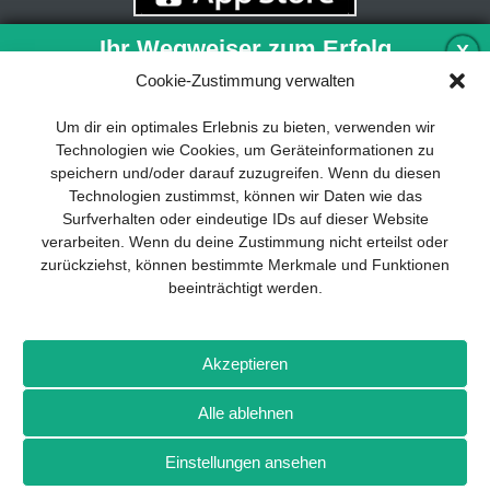
Ihr Wegweiser zum Erfolg
X
Cookie-Zustimmung verwalten
Entwicklung und Implementierung eines
Um dir ein optimales Erlebnis zu bieten, verwenden wir
nachhaltigen Geschäftsmodells sind für
Technologien wie Cookies, um Geräteinformationen zu
jedes Unternehmen unverzichtbar. Das
speichern und/oder darauf zuzugreifen. Wenn du diesen
Business Model Canvas hilft, sich dabei
Technologien zustimmst, können wir Daten wie das
auf das Wesentliche zu konzentrieren
Surfverhalten oder eindeutige IDs auf dieser Website
und stets im Blick zu behalten, worauf es
verarbeiten. Wenn du deine Zustimmung nicht erteilst oder
wirklich ankommt.
zurückziehst, können bestimmte Merkmale und Funktionen
beeinträchtigt werden.
Abonnieren Sie unseren kostenlosen
Newsletter und laden Sie den
umfassenden Leitfaden für KMU
Impressum
Datenschutz
Kontakt
Drones+
Magazin-
herunter: „Vom Produkt zum Business:
Akzeptieren
Abo
Mediadaten
Der Weg zum Erfolg mit dem Business
Model Canvas“.
Alle ablehnen
Weitere Magazine von Wellhausen & Marquardt Medien
Einstellungen ansehen
NEWSLETTER-ANMELDUNG
BROT
BROTpro
Sylvias SPEISEKAMMER
FlugModell