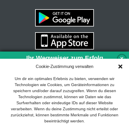
Ihr Wegweiser zum Erfolg
X
Cookie-Zustimmung verwalten
Entwicklung und Implementierung eines
Um dir ein optimales Erlebnis zu bieten, verwenden wir
nachhaltigen Geschäftsmodells sind für
Technologien wie Cookies, um Geräteinformationen zu
jedes Unternehmen unverzichtbar. Das
speichern und/oder darauf zuzugreifen. Wenn du diesen
Business Model Canvas hilft, sich dabei
Technologien zustimmst, können wir Daten wie das
auf das Wesentliche zu konzentrieren
Surfverhalten oder eindeutige IDs auf dieser Website
und stets im Blick zu behalten, worauf es
verarbeiten. Wenn du deine Zustimmung nicht erteilst oder
wirklich ankommt.
zurückziehst, können bestimmte Merkmale und Funktionen
beeinträchtigt werden.
Abonnieren Sie unseren kostenlosen
Newsletter und laden Sie den