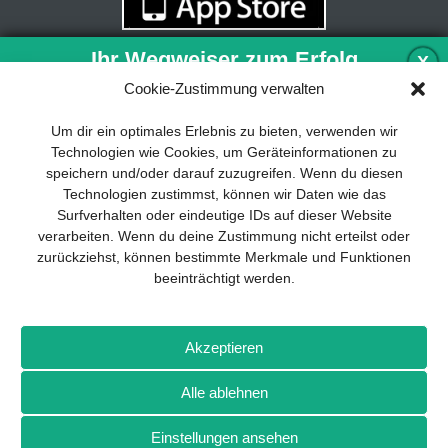
Ihr Wegweiser zum Erfolg
X
Cookie-Zustimmung verwalten
Entwicklung und Implementierung eines
Um dir ein optimales Erlebnis zu bieten, verwenden wir
nachhaltigen Geschäftsmodells sind für
Technologien wie Cookies, um Geräteinformationen zu
jedes Unternehmen unverzichtbar. Das
speichern und/oder darauf zuzugreifen. Wenn du diesen
Business Model Canvas hilft, sich dabei
Technologien zustimmst, können wir Daten wie das
auf das Wesentliche zu konzentrieren
Surfverhalten oder eindeutige IDs auf dieser Website
und stets im Blick zu behalten, worauf es
verarbeiten. Wenn du deine Zustimmung nicht erteilst oder
wirklich ankommt.
zurückziehst, können bestimmte Merkmale und Funktionen
beeinträchtigt werden.
Abonnieren Sie unseren kostenlosen
Newsletter und laden Sie den
umfassenden Leitfaden für KMU
Impressum
Datenschutz
Kontakt
Drones+
Magazin-
herunter: „Vom Produkt zum Business:
Akzeptieren
Abo
Mediadaten
Der Weg zum Erfolg mit dem Business
Model Canvas“.
Alle ablehnen
Weitere Magazine von Wellhausen & Marquardt Medien
Einstellungen ansehen