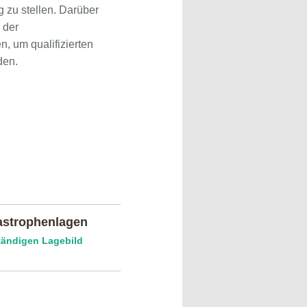
g zu stellen. Darüber
 der
 um qualifizierten
den.
astrophenlagen
tändigen Lagebild