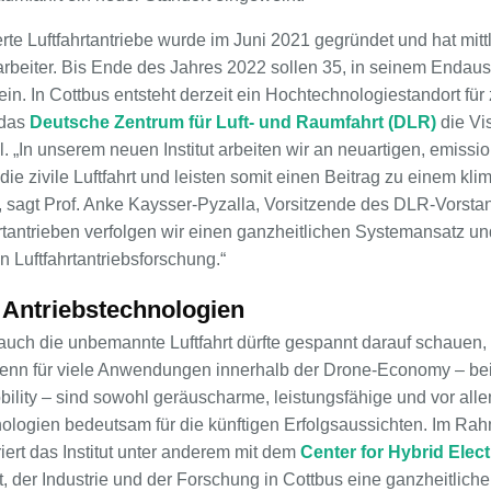
izierte Luftfahrtantriebe wurde im Juni 2021 gegründet und hat mit
arbeiter. Bis Ende des Jahres 2022 sollen 35, in seinem Endau
sein. In Cottbus entsteht derzeit ein Hochtechnologiestandort für
 das
Deutsche Zentrum für Luft- und Raumfahrt (DLR)
die Vi
ll. „In unserem neuen Institut arbeiten wir an neuartigen, emiss
ie zivile Luftfahrt und leisten somit einen Beitrag zu einem kl
, sagt Prof. Anke Kaysser-Pyzalla, Vorsitzende des DLR-Vorsta
fahrtantrieben verfolgen wir einen ganzheitlichen Systemansatz 
n Luftfahrtantriebsforschung.“
e Antriebstechnologien
auch die unbemannte Luftfahrt dürfte gespannt darauf schauen,
 Denn für viele Anwendungen innerhalb der Drone-Economy – bei
lity – sind sowohl geräuscharme, leistungsfähige und vor alle
nologien bedeutsam für die künftigen Erfolgsaussichten. Im Ra
ert das Institut unter anderem mit dem
Center for Hybrid Elec
ist, der Industrie und der Forschung in Cottbus eine ganzheitlic