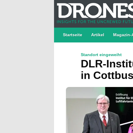
Startseite
Artikel
Magazin-
Standort eingeweiht
DLR-In­sti­tu
in Cottbu