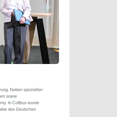
erung. Neben speziellen
men sowie
omy. In Cottbus wurde
trie­be des Deutschen