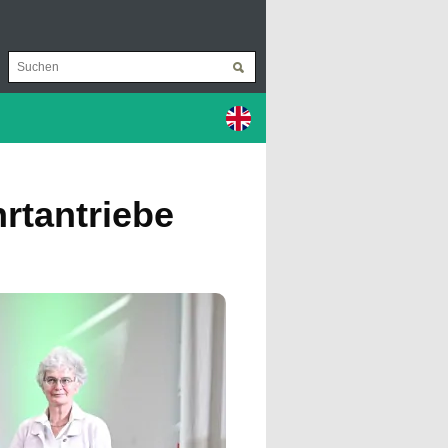
hrt­an­trie­be