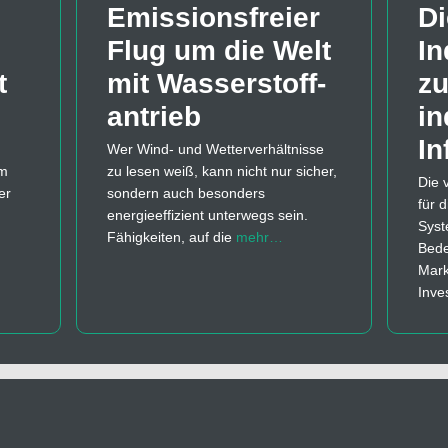
Emissions­freier
Di
Flug um die Welt
In
t
mit Wasserstoff­
zu
antrieb
in
In
Wer Wind- und Wetterverhältnisse
em
zu lesen weiß, kann nicht nur sicher,
Die 
er
sondern auch besonders
für 
energieeffizient unterwegs sein.
Syst
Fähigkeiten, auf die
mehr…
Bede
Mark
Inve