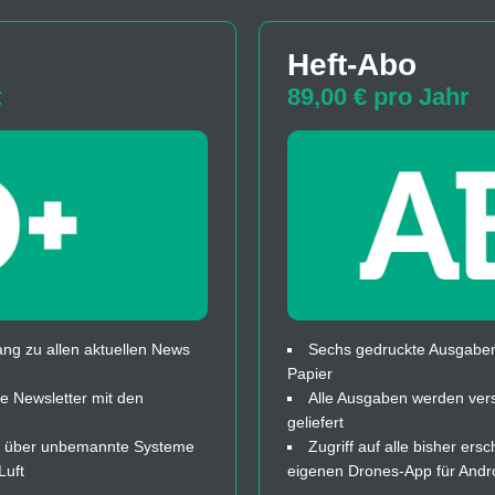
Heft-Abo
t
89,00 € pro Jahr
ng zu allen aktuellen News
Sechs gedruckte Ausgaben
Papier
 Newsletter mit den
Alle Ausgaben werden ver
geliefert
fos über unbemannte Systeme
Zugriff auf alle bisher ers
Luft
eigenen Drones-App für Andr