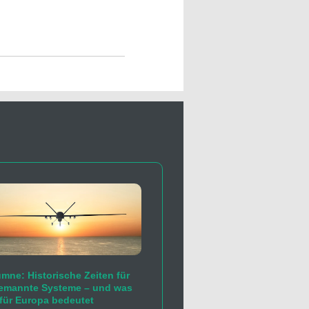
mne: Historische Zeiten für
emannte Systeme – und was
für Europa bedeutet