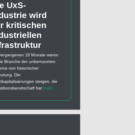
e UxS-
dustrie wird
r kritischen
dustriellen
frastruktur
vergangenen 18 Monate waren
die Branche der unbemannten
eme von historischer
utung. Die
tkapitalisierungen steigen, die
stitionsbereitschaft hat
mehr…