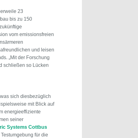
tlerweile 23
sbau bis zu 150
 zukünftige
sion vom emissionsfreien
ionsärmeren
imafreundlichen und leisen
nds. „Mit der Forschung
und schließen so Lücken
 was sich diesbezüglich
spielsweise mit Blick auf
m energieeffiziente
hmen seiner
tric Systems Cottbus
he Testumgebung für die