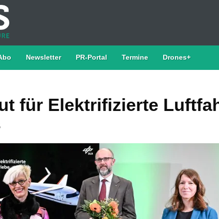
Abo
Newsletter
PR-Portal
Termine
Drones+
t für Elek­tri­fi­zier­te Luft­fa
s