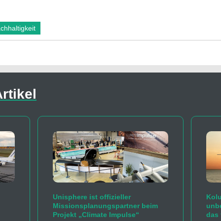
chhaltigkeit
rtikel
Unisphere ist offizieller
Kolu
Missionsplanungspartner beim
unb
Projekt „Climate Impulse“
das 