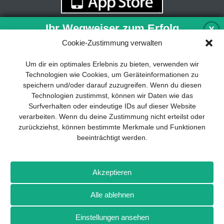
Ihr Wegweiser zum Erfolg
X
Cookie-Zustimmung verwalten
Entwicklung und Implementierung eines
Um dir ein optimales Erlebnis zu bieten, verwenden wir
nachhaltigen Geschäftsmodells sind für
Technologien wie Cookies, um Geräteinformationen zu
jedes Unternehmen unverzichtbar. Das
speichern und/oder darauf zuzugreifen. Wenn du diesen
Business Model Canvas hilft, sich dabei
Technologien zustimmst, können wir Daten wie das
auf das Wesentliche zu konzentrieren
Surfverhalten oder eindeutige IDs auf dieser Website
und stets im Blick zu behalten, worauf es
verarbeiten. Wenn du deine Zustimmung nicht erteilst oder
wirklich ankommt.
zurückziehst, können bestimmte Merkmale und Funktionen
beeinträchtigt werden.
Abonnieren Sie unseren kostenlosen
Newsletter und laden Sie den
umfassenden Leitfaden für KMU
Impressum
Datenschutz
Kontakt
Drones+
Magazin-
herunter: „Vom Produkt zum Business:
Akzeptieren
Abo
Mediadaten
Der Weg zum Erfolg mit dem Business
Model Canvas“.
Alle ablehnen
Weitere Magazine von Wellhausen & Marquardt Medien
Einstellungen ansehen
NEWSLETTER-ANMELDUNG