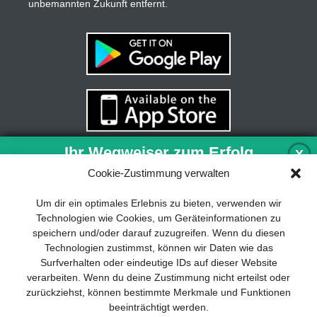
unbemannten Zukunft entfernt.
Ihr Wegweiser zum Erfolg
X
Cookie-Zustimmung verwalten
Entwicklung und Implementierung eines
Um dir ein optimales Erlebnis zu bieten, verwenden wir
nachhaltigen Geschäftsmodells sind für
Technologien wie Cookies, um Geräteinformationen zu
jedes Unternehmen unverzichtbar. Das
speichern und/oder darauf zuzugreifen. Wenn du diesen
Business Model Canvas hilft, sich dabei
Technologien zustimmst, können wir Daten wie das
auf das Wesentliche zu konzentrieren
Surfverhalten oder eindeutige IDs auf dieser Website
und stets im Blick zu behalten, worauf es
verarbeiten. Wenn du deine Zustimmung nicht erteilst oder
wirklich ankommt.
zurückziehst, können bestimmte Merkmale und Funktionen
beeinträchtigt werden.
Abonnieren Sie unseren kostenlosen