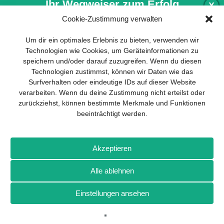
Ihr Wegweiser zum Erfolg
X
Cookie-Zustimmung verwalten
Entwicklung und Implementierung eines
Um dir ein optimales Erlebnis zu bieten, verwenden wir
nachhaltigen Geschäftsmodells sind für
Technologien wie Cookies, um Geräteinformationen zu
jedes Unternehmen unverzichtbar. Das
speichern und/oder darauf zuzugreifen. Wenn du diesen
Business Model Canvas hilft, sich dabei
Technologien zustimmst, können wir Daten wie das
auf das Wesentliche zu konzentrieren
Surfverhalten oder eindeutige IDs auf dieser Website
und stets im Blick zu behalten, worauf es
verarbeiten. Wenn du deine Zustimmung nicht erteilst oder
wirklich ankommt.
zurückziehst, können bestimmte Merkmale und Funktionen
beeinträchtigt werden.
Abonnieren Sie unseren kostenlosen
Newsletter und laden Sie den
umfassenden Leitfaden für KMU
Impressum
Datenschutz
Kontakt
Drones+
Magazin-
herunter: „Vom Produkt zum Business:
Akzeptieren
Abo
Mediadaten
Der Weg zum Erfolg mit dem Business
Model Canvas“.
Alle ablehnen
Weitere Magazine von Wellhausen & Marquardt Medien
Einstellungen ansehen
NEWSLETTER-ANMELDUNG
BROT
BROTpro
Sylvias SPEISEKAMMER
FlugModell
SchiffsModell
TRUCKS & Details
TEDDYS kreativ