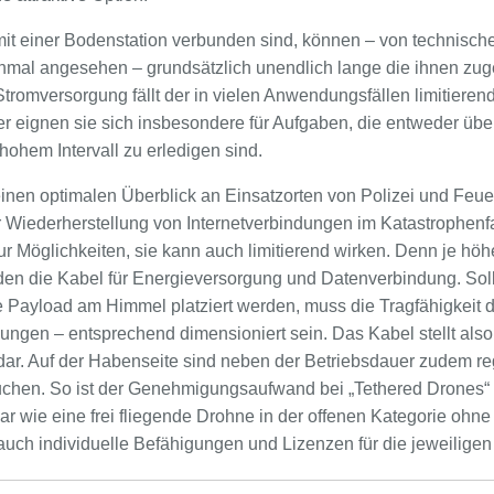
mit einer Bodenstation verbunden sind, können – von technisch
nmal angesehen – grundsätzlich unendlich lange die ihnen zu
Stromversorgung fällt der in vielen Anwendungsfällen limitieren
r eignen sie sich insbesondere für Aufgaben, die entweder üb
hohem Intervall zu erledigen sind.
einen optimalen Überblick an Einsatzorten von Polizei und Feue
 Wiederherstellung von Internetverbindungen im Katastrophenfall
r Möglichkeiten, sie kann auch limitierend wirken. Denn je höh
den die Kabel für Energieversorgung und Datenverbindung. Soll
 Payload am Himmel platziert werden, muss die Tragfähigkeit d
ngen – entsprechend dimensioniert sein. Das Kabel stellt al
r. Auf der Habenseite sind neben der Betriebsdauer zudem re
uchen. So ist der Genehmigungsaufwand bei „Tethered Drones“ d
ar wie eine frei fliegende Drohne in der offenen Kategorie oh
ch individuelle Befähigungen und Lizenzen für die jeweiligen