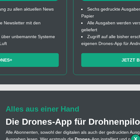
ng zu allen aktuellen News
Sechs gedruckte Ausgaben
Papier
 Newsletter mit den
Alle Ausgaben werden ver
geliefert
fos über unbemannte Systeme
Zugriff auf alle bisher ers
Luft
eigenen Drones-App für Andr
ONES+
JETZT 
Alles aus einer Hand
Die Drones-App für Drohnenpilo
Alle Abonnenten, sowohl der digitalen als auch der gedruckten Ausg
X
Ausgaben lesen. Wer erstmals die
Drones
-App installiert und nutzt