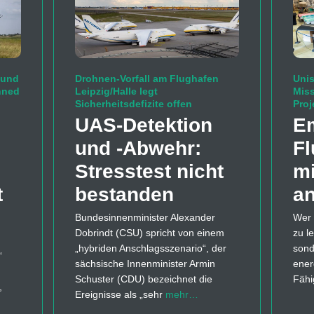
 und
Drohnen-Vorfall am Flughafen
Unis
nned
Leipzig/Halle legt
Mis
Sicherheitsdefizite offen
Proj
UAS-Detektion
Em
und -Abwehr:
Fl
Stresstest nicht
mi
t
bestanden
an
Bundesinnenminister Alexander
Wer 
Dobrindt (CSU) spricht von einem
zu l
„hybriden Anschlagsszenario“, der
sond
“
sächsische Innenminister Armin
ener
Schuster (CDU) bezeichnet die
Fähi
,
Ereignisse als „sehr
mehr…