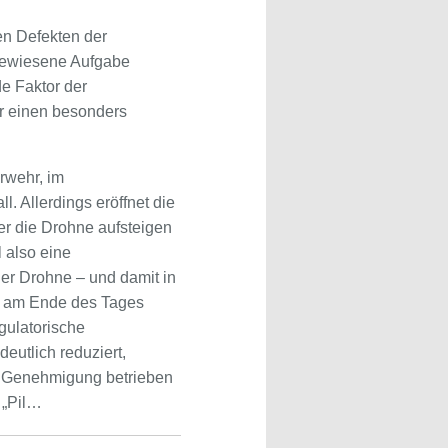
en Defekten der
gewiesene Aufgabe
de Faktor der
er einen besonders
rwehr, im
. Allerdings eröffnet die
er die Drohne aufsteigen
 also eine
er Drohne – und damit in
so am Ende des Tages
gulatorische
eutlich reduziert,
ne Genehmigung betrieben
 „Pil…