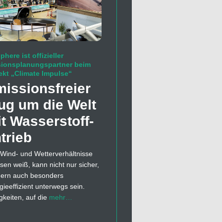
phere ist offizieller
sionsplanungspartner beim
ekt „Climate Impulse“
issions­freier
ug um die Welt
t Wasserstoff­
trieb
Wind- und Wetterverhältnisse
esen weiß, kann nicht nur sicher,
ern auch besonders
gieeffizient unterwegs sein.
gkeiten, auf die
mehr…