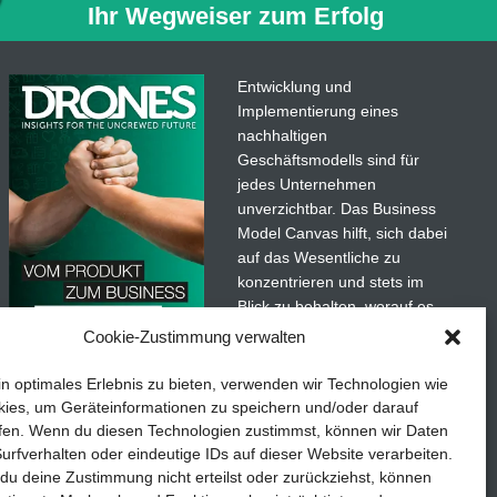
Ihr Wegweiser zum Erfolg
owie die Abonummer eingeben,
 Abo weiterhin Einzelausgaben des
ben.
Entwicklung und
Implementierung eines
len. Mit der
Drones
-App für
nachhaltigen
ngertipps von der unbemannten
Geschäftsmodells sind für
jedes Unternehmen
unverzichtbar. Das Business
Model Canvas hilft, sich dabei
auf das Wesentliche zu
konzentrieren und stets im
Blick zu behalten, worauf es
wirklich ankommt.
Cookie-Zustimmung verwalten
Abonnieren Sie unseren
in optimales Erlebnis zu bieten, verwenden wir Technologien wie
kostenlosen Newsletter und
ies, um Geräteinformationen zu speichern und/oder darauf
laden Sie den umfassenden
fen. Wenn du diesen Technologien zustimmst, können wir Daten
Leitfaden für KMU herunter:
urfverhalten oder eindeutige IDs auf dieser Website verarbeiten.
u deine Zustimmung nicht erteilst oder zurückziehst, können
„Vom Produkt zum Business: