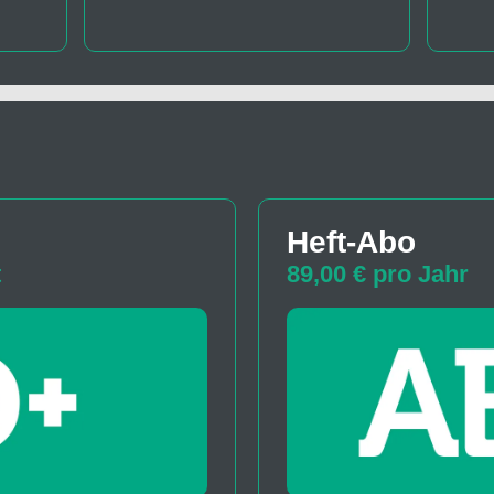
Heft-Abo
t
89,00 € pro Jahr