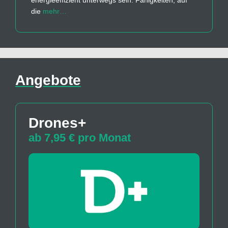
energieeffizient unterwegs sein. Fähigkeiten, auf
die
mehr…
Angebote
Drones+
ab 7,95 € pro Monat