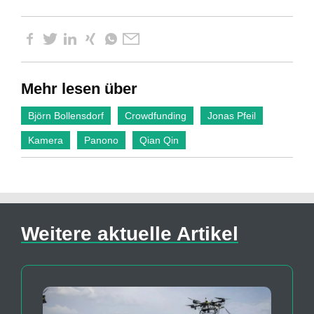
Mehr lesen über
Björn Bollensdorf
Crowdfunding
Jonas Pfeil
Kamera
Panono
Qian Qin
Weitere aktuelle Artikel